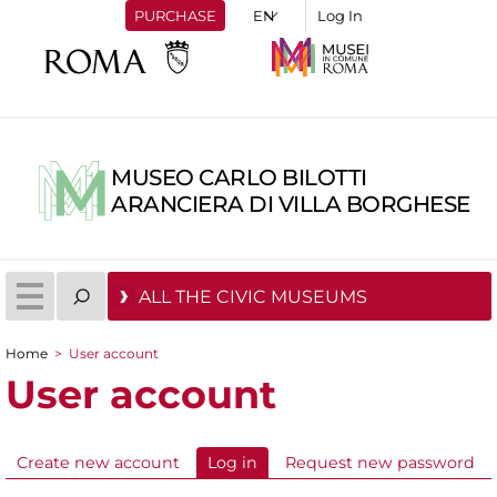
PURCHASE
Log In
MUSEO CARLO BILOTTI
ARANCIERA DI VILLA BORGHESE
ALL THE CIVIC MUSEUMS
Home
>
User account
You are here
User account
Create new account
Log in
(active tab)
Request new password
Primary tabs