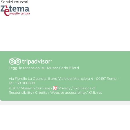
Servizi museali
Leggi le recensioni su:
Museo Carlo Bilotti
Via Fiorello La Guardia, 6 and Viale dell’Aranciera 4 - 00197 Roma -
Tel. +39 060608
© 2017 Musei in Comune
/
Privacy
/
Exclusions of
Responsibility
/
Credits
/
Website accessibility
/
XML-rss