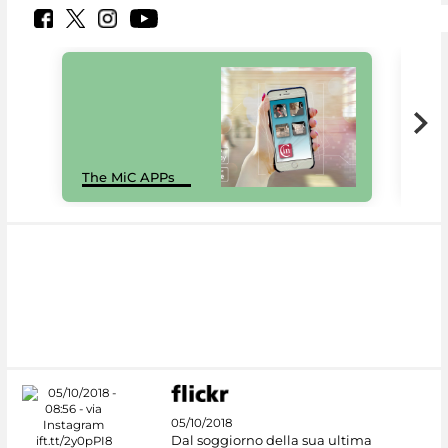
MiC
The MiC APPs
net
05/10/2018
Dal soggiorno della sua ultima