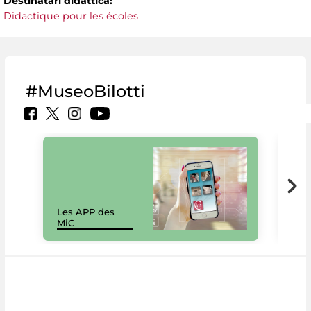
Destinatari didattica:
Didactique pour les écoles
#MuseoBilotti
Les APP des
Les
MiC
rés