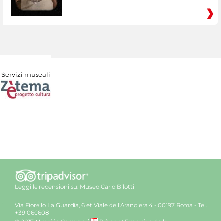
Servizi museali
Leggi le recensioni su:
Museo Carlo Bilotti
Via Fiorello La Guardia, 6 et Viale dell’Aranciera 4 - 00197 Roma - Tel.
+39 060608