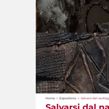
Home
>
Expositions
>
Salvarsi dal naufra
You are here
Salvarsi dal n