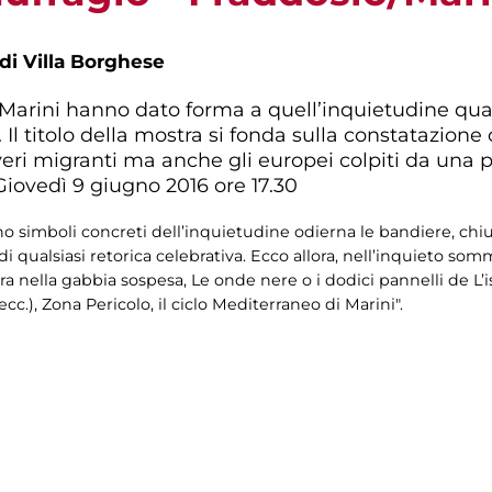
 di Villa Borghese
Marini hanno dato forma a quell’inquietudine quasi
 Il titolo della mostra si fonda sulla constatazione
eri migranti ma anche gli europei colpiti da una p
Giovedì 9 giugno 2016 ore 17.30
o simboli concreti dell’inquietudine odierna le bandiere, chius
ati di qualsiasi retorica celebrativa. Ecco allora, nell’inquieto
a nella gabbia sospesa, Le onde nere o i dodici pannelli de L’i
, ecc.), Zona Pericolo, il ciclo Mediterraneo di Marini".