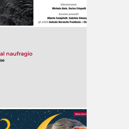
dal naufragio
ese