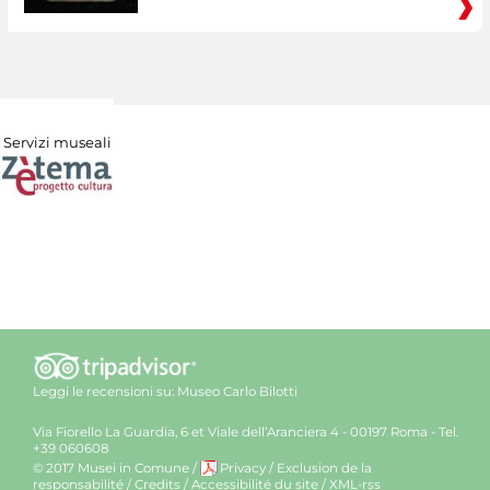
Servizi museali
Leggi le recensioni su:
Museo Carlo Bilotti
Via Fiorello La Guardia, 6 et Viale dell’Aranciera 4 - 00197 Roma - Tel.
+39 060608
© 2017 Musei in Comune
/
Privacy
/
Exclusion de la
responsabilité
/
Credits
/
Accessibilité du site
/
XML-rss