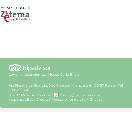
Servizi museali
Leggi le recensioni su:
Museo Carlo Bilotti
Via Fiorello La Guardia, 6 et Viale dell’Aranciera 4 - 00197 Roma - Tel.
+39 060608
© 2017 Musei in Comune
/
Privacy
/
Exclusion de la
responsabilité
/
Credits
/
Accessibilité du site
/
XML-rss