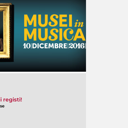
 registi!
ese