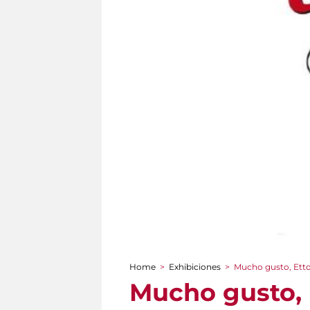
Home
>
Exhibiciones
>
Mucho gusto, Etto
You are here
Mucho gusto, 