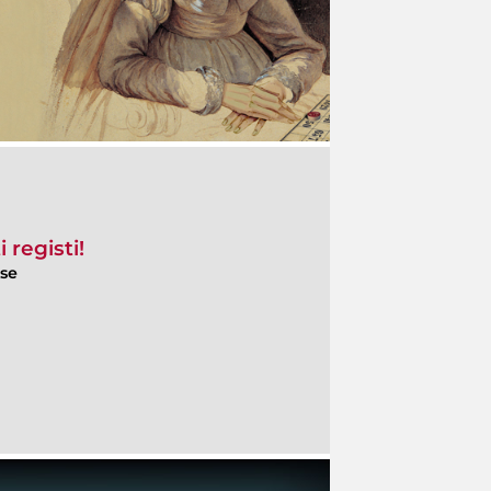
 registi!
ese