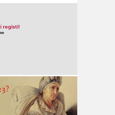
 registi!
ese