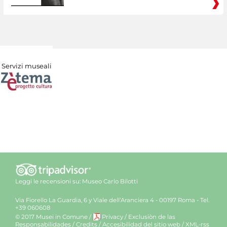
Servizi museali
Leggi le recensioni su:
Museo Carlo Bilotti
Via Fiorello La Guardia, 6 y Viale dell’Aranciera 4 - 00197 Roma - Tel.
+39 060608
© 2017 Musei in Comune
/
Privacy
/
Exclusiòn de las
Responsabilidades
/
Credits
/
Accesibilidad del sitio web
/
XML-rss