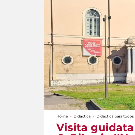
Home
>
Didáctica
>
Didáctica para todos
You are here
Visita guidat