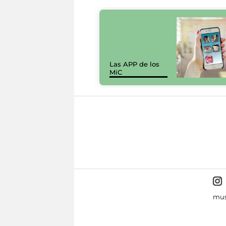
Las APP de los
MiC
mus