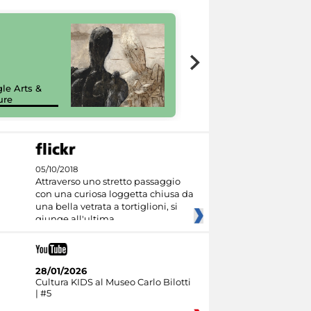
7 nuovi in-
painting tour
sulla piattaforma
le Arts &
Google Arts &
ure
Culture
05/10/2018
Attraverso uno stretto passaggio
con una curiosa loggetta chiusa da
una bella vetrata a tortiglioni, si
giunge all'ultima
28/01/2026
Cultura KIDS al Museo Carlo Bilotti
| #5