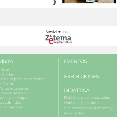
Servizi museali
VISITA
EVENTOS
nfo útil
Entradas
EXHIBICIONES
ervicios para los visitantes
MIC card
Visitas educativas
DIDATTICA
Las APP de los MiC
Didáctica para las escuelas
Guìas y catàlogos
Accesibilidad
Didáctica para todos
Tu comentario
Encuentros para profesores y
estudiantes