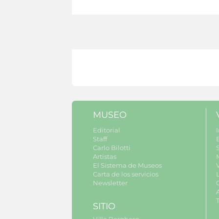
MUSEO
Editorial
I
Staff
Carlo Bilotti
S
Artistas
El Sistema de Museos
Carta de los servicios
Newsletter
SITIO
Villa Borghese