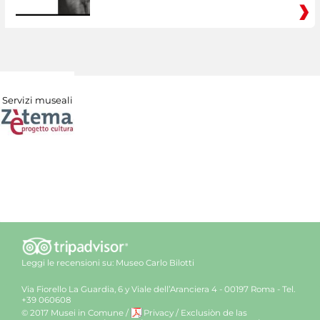
Servizi museali
Leggi le recensioni su:
Museo Carlo Bilotti
Via Fiorello La Guardia, 6 y Viale dell’Aranciera 4 - 00197 Roma - Tel.
+39 060608
© 2017 Musei in Comune
/
Privacy
/
Exclusiòn de las