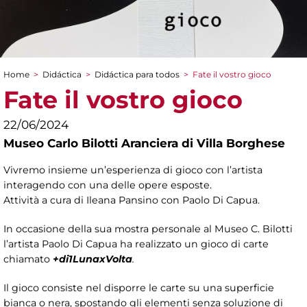
Home
>
Didáctica
>
Didáctica para todos
>
Fate il vostro gioco
You are here
Fate il vostro gioco
22/06/2024
Museo Carlo Bilotti Aranciera di Villa Borghese
Vivremo insieme un’esperienza di gioco con l’artista
interagendo con una delle opere esposte.
Attività a cura di Ileana Pansino con Paolo Di Capua.
In occasione della sua mostra personale al Museo C. Bilotti
l’artista Paolo Di Capua ha realizzato un gioco di carte
chiamato
+di1LunaxVolta
.
Il gioco consiste nel disporre le carte su una superficie
bianca o nera, spostando gli elementi senza soluzione di