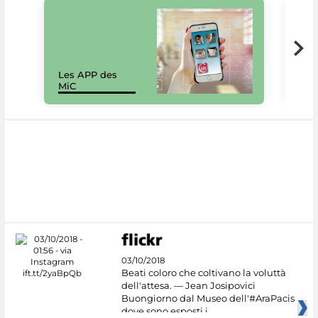
Les APP des
Les
MiC
rés
03/10/2018
Beati coloro che coltivano la voluttà
dell'attesa. — Jean Josipovici
Buongiorno dal Museo dell'#AraPacis
dove sono esposti i