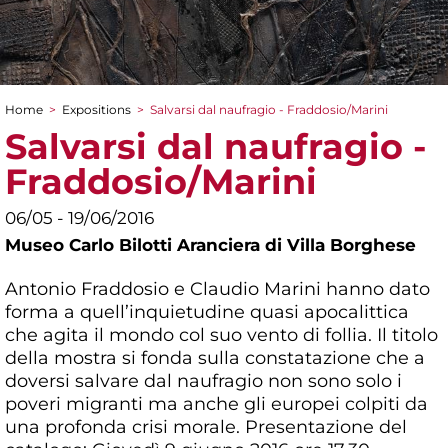
Home
>
Expositions
>
Salvarsi dal naufragio - Fraddosio/Marini
You are here
Salvarsi dal naufragio -
Fraddosio/Marini
06/05 - 19/06/2016
Museo Carlo Bilotti Aranciera di Villa Borghese
Antonio Fraddosio e Claudio Marini hanno dato
forma a quell’inquietudine quasi apocalittica
che agita il mondo col suo vento di follia. Il titolo
della mostra si fonda sulla constatazione che a
doversi salvare dal naufragio non sono solo i
poveri migranti ma anche gli europei colpiti da
una profonda crisi morale. Presentazione del