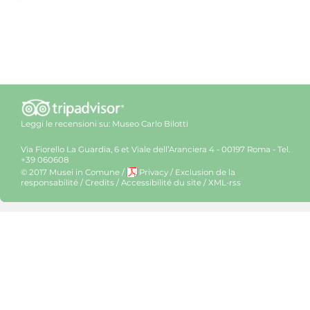
Leggi le recensioni su:
Museo Carlo Bilotti
Via Fiorello La Guardia, 6 et Viale dell’Aranciera 4 - 00197 Roma - Tel.
+39 060608
© 2017 Musei in Comune
/
Privacy
/
Exclusion de la
responsabilité
/
Credits
/
Accessibilité du site
/
XML-rss