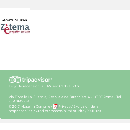
Servizi museali
Leggi le recensioni su:
Museo Carlo Bilotti
Via Fiorello La Guardia, 6 et Viale dell’Aranciera 4 - 00197 Roma - Tel.
+39 060608
© 2017 Musei in Comune
/
Privacy
/
Exclusion de la
responsabilité
/
Credits
/
Accessibilité du site
/
XML-rss