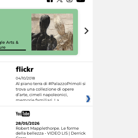
7 nuovi in-
painting tour
sulla piattaforma
le Arts &
Google Arts &
ure
Culture
04/10/2018
Al piano terra di #PalazzoPrimoli si
trova una collezione di opere
d’arte, cimeli napoleonici,
memorie familiari. La
28/05/2026
Robert Mapplethorpe. Le forme
della bellezza - VIDEO LIS | Derrick
Cross