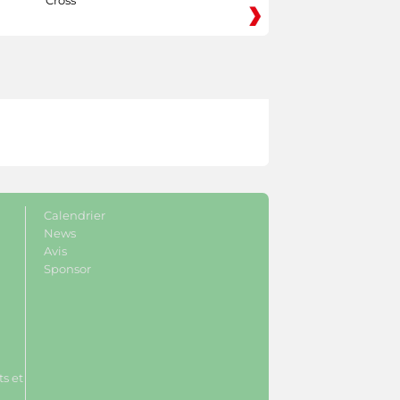
Calendrier
News
Avis
Sponsor
s et