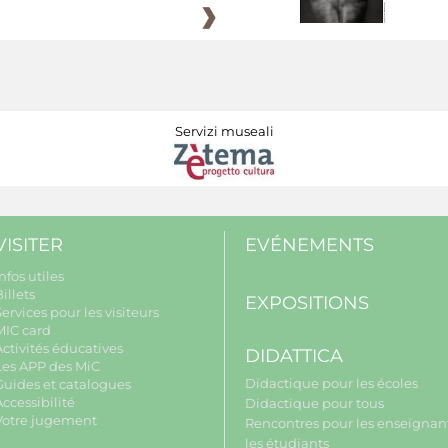
Servizi museali
VISITER
EVÉNEMENTS
nfos utiles
illets
EXPOSITIONS
ervices pour les visiteurs
MIC card
Activités éducatives
DIDATTICA
Les APP des MiC
Didactique pour les écoles
Guides et catalogues
ccessibilité
Didactique pour tous
Votre jugement
Rencontres pour les enseignant
les étudiants