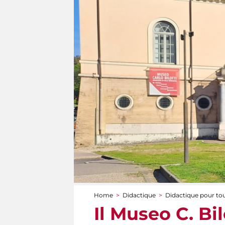
Home
>
Didactique
>
Didactique pour to
You are here
Il Museo C. Bi