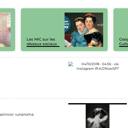
Les MiC sur les
Goog
réseaux sociaux
Cult
eiincomuneroma