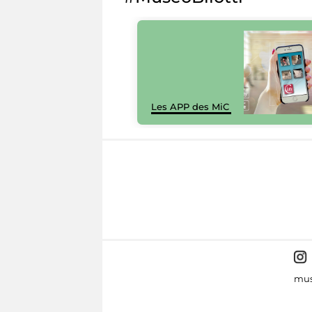
Les APP des MiC
mus