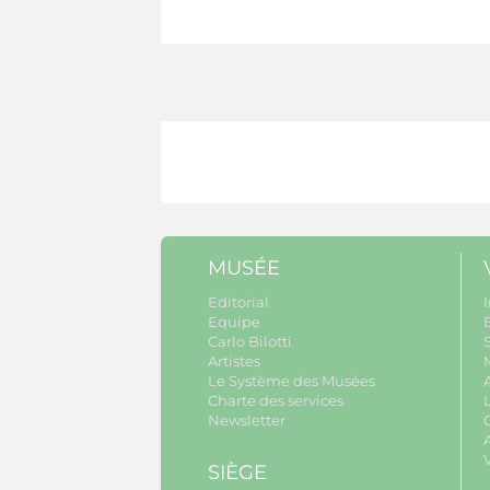
MUSÉE
Editorial
I
Equipe
B
Carlo Bilotti
S
Artistes
Le Système des Musées
Charte des services
Newsletter
A
SIÈGE