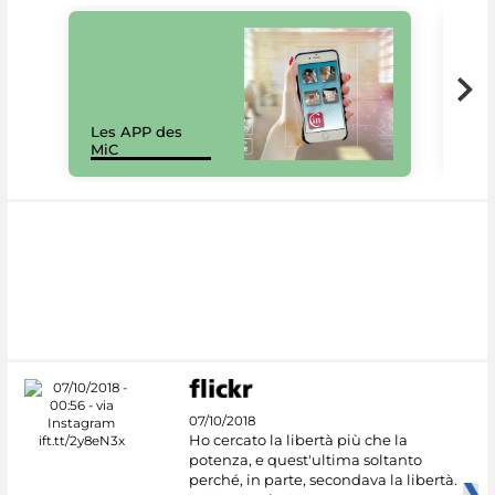
Les APP des
Les
MiC
rés
07/10/2018
Ho cercato la libertà più che la
potenza, e quest'ultima soltanto
perché, in parte, secondava la libertà.