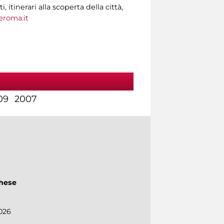
tinerari alla scoperta della città,
roma.it
09
2007
ghese
026