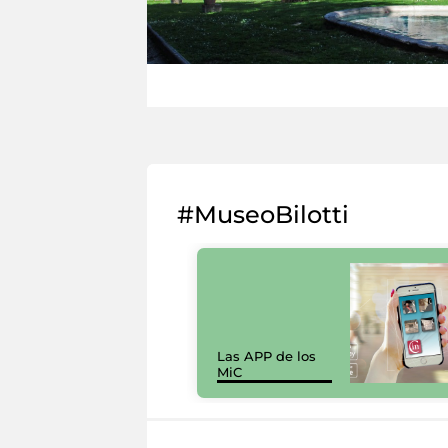
#MuseoBilotti
Las APP de los
MiC