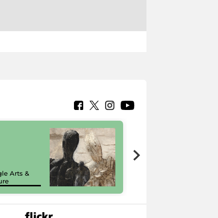
7 nuovi in-
painting tour
sulla piattaforma
le Arts &
Google Arts &
ure
Culture