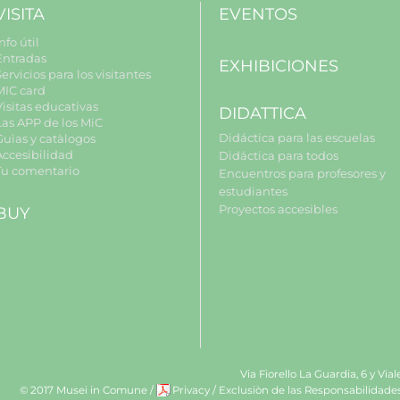
VISITA
EVENTOS
nfo útil
Entradas
EXHIBICIONES
ervicios para los visitantes
MIC card
Visitas educativas
DIDATTICA
Las APP de los MiC
Didáctica para las escuelas
Guìas y catàlogos
Accesibilidad
Didáctica para todos
Tu comentario
Encuentros para profesores y
estudiantes
Proyectos accesibles
BUY
Via Fiorello La Guardia, 6 y Via
© 2017 Musei in Comune
/
Privacy
/
Exclusiòn de las Responsabilidade