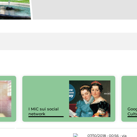
I MiC sui social
Goog
network
Cult