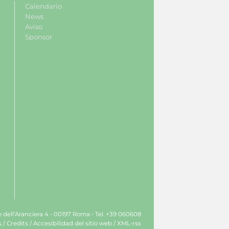
Calendario
News
Aviso
Sponsor
le dell’Aranciera 4 - 00197 Roma - Tel. +39 060608
s
/
Credits
/
Accesibilidad del sitio web
/
XML-rss