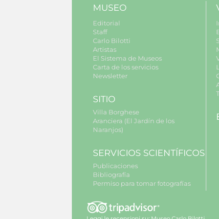
MUSEO
Editorial
I
Staff
Carlo Bilotti
S
Artistas
El Sistema de Museos
Carta de los servicios
Newsletter
SITIO
Villa Borghese
Aranciera (El Jardín de los
Naranjos)
SERVICIOS SCIENTÍFICOS
Publicaciones
Bibliografía
Permiso para tomar fotografías
Leggi le recensioni su:
Museo Carlo Bilotti