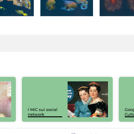
I MiC sui social
Goog
network
Cult