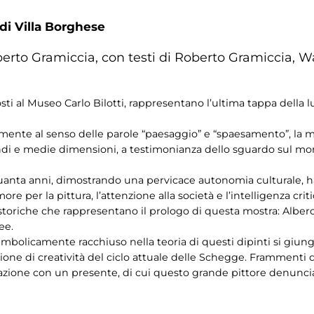
 di Villa Borghese
erto Gramiccia, con testi di Roberto Gramiccia, W
ti al Museo Carlo Bilotti, rappresentano l’ultima tappa della lu
mente al senso delle parole “paesaggio” e “spaesamento”, la 
ndi e medie dimensioni, a testimonianza dello sguardo sul mond
inquanta anni, dimostrando una pervicace autonomia culturale, 
more per la pittura, l’attenzione alla società e l’intelligenza cri
storiche che rappresentano il prologo di questa mostra: Albe
ee.
simbolicamente racchiuso nella teoria di questi dipinti si giun
sione di creatività del ciclo attuale delle Schegge. Framment
iliazione con un presente, di cui questo grande pittore denunc