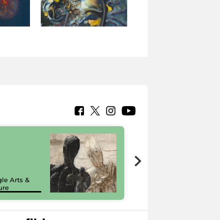
7 nuovi in-
painting tour
sulla piattaforma
le Arts &
Google Arts &
ure
Culture