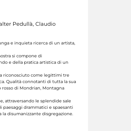
alter Pedullà, Claudio
nga e inquieta ricerca di un artista,
mostra si compone di
o e della pratica artistica di un
ha riconosciuto come legittimi tre
tica. Qualità connotanti di tutta la sua
ro rosso di Mondrian, Montagna
ge, attraversando le splendide sale
i di paesaggi drammatici e spaesanti
ia la disumanizzante disgregazione.