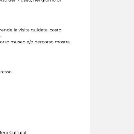
etto del Museo, nel giorno di
ende la visita guidata: costo
.
rcorso museo e/o percorso mostra.
gresso.
eni Culturali