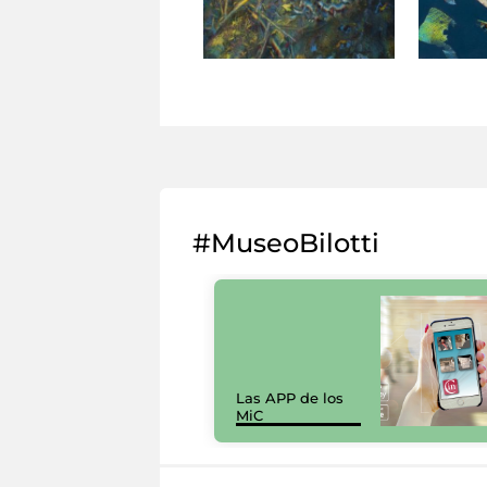
#MuseoBilotti
Las APP de los
MiC