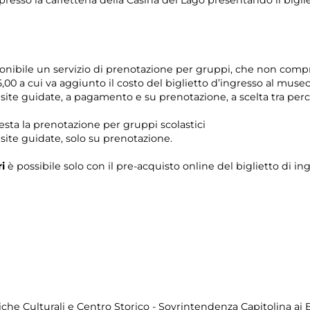
esso la caffetteria della Casina del Lago presentando il bigli
ponibile un servizio di prenotazione per gruppi, che non compr
,00 a cui va aggiunto il costo del biglietto d’ingresso al museo
 visite guidate, a pagamento e su prenotazione, a scelta tra pe
iesta la prenotazione per gruppi scolastici
visite guidate, solo su prenotazione.
ri
è possibile solo con il pre-acquisto online del biglietto di in
iche Culturali e Centro Storico - Sovrintendenza Capitolina ai B