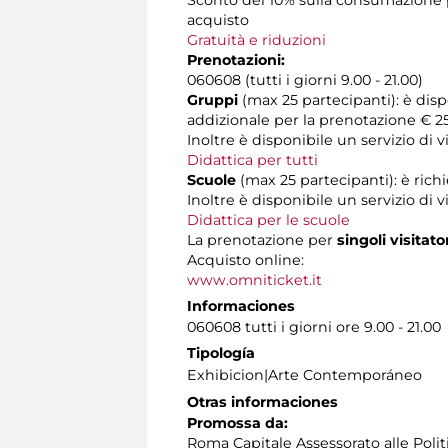
Sconto del 10% sulla consumazione pr
acquisto
Gratuità e riduzioni
Prenotazioni:
060608 (tutti i giorni 9.00 - 21.00)
Gruppi
(max 25 partecipanti): è dis
addizionale per la prenotazione € 25
Inoltre è disponibile un servizio di
Didattica per tutti
Scuole
(max 25 partecipanti): è rich
Inoltre è disponibile un servizio di 
Didattica per le scuole
La prenotazione per
singoli visitato
Acquisto online:
www.omniticket.it
Informaciones
060608 tutti i giorni ore 9.00 - 21.00
Tipología
Exhibicion|Arte Contemporáneo
Otras informaciones
Promossa da:
Roma Capitale Assessorato alle Polit