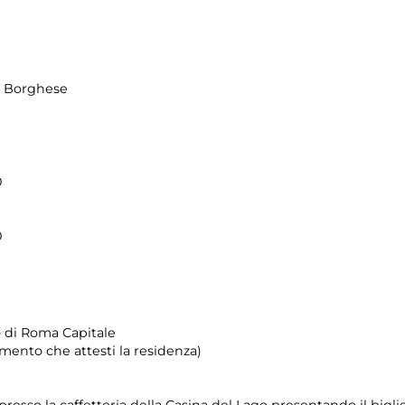
la Borghese
0
0
io di Roma Capitale
mento che attesti la residenza)