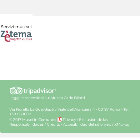
Servizi museali
Leggi le recensioni su:
Museo Carlo Bilotti
Via Fiorello La Guardia, 6 y Viale dell’Aranciera 4 - 00197 Roma - Tel.
+39 060608
© 2017 Musei in Comune
/
Privacy
/
Exclusiòn de las
Responsabilidades
/
Credits
/
Accesibilidad del sitio web
/
XML-rss