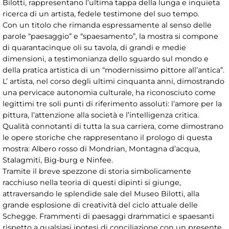
Bilotti, rappresentano l’ultima tappa della lunga e inquieta
ricerca di un artista, fedele testimone del suo tempo.
Con un titolo che rimanda espressamente al senso delle
parole “paesaggio” e “spaesamento”, la mostra si compone
di quarantacinque oli su tavola, di grandi e medie
dimensioni, a testimonianza dello sguardo sul mondo e
della pratica artistica di un “modernissimo pittore all’antica”.
L’ artista, nel corso degli ultimi cinquanta anni, dimostrando
una pervicace autonomia culturale, ha riconosciuto come
legittimi tre soli punti di riferimento assoluti: l’amore per la
pittura, l’attenzione alla società e l’intelligenza critica.
Qualità connotanti di tutta la sua carriera, come dimostrano
le opere storiche che rappresentano il prologo di questa
mostra: Albero rosso di Mondrian, Montagna d’acqua,
Stalagmiti, Big-burg e Ninfee.
Tramite il breve spezzone di storia simbolicamente
racchiuso nella teoria di questi dipinti si giunge,
attraversando le splendide sale del Museo Bilotti, alla
grande esplosione di creatività del ciclo attuale delle
Schegge. Frammenti di paesaggi drammatici e spaesanti
rispetto a qualsiasi ipotesi di conciliazione con un presente,