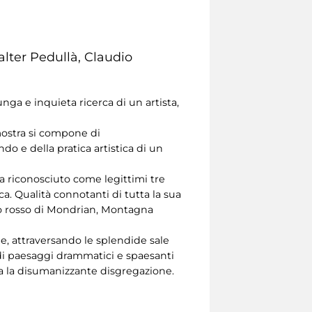
alter Pedullà, Claudio
nga e inquieta ricerca di un artista,
mostra si compone di
o e della pratica artistica di un
ha riconosciuto come legittimi tre
tica. Qualità connotanti di tutta la sua
ro rosso di Mondrian, Montagna
ge, attraversando le splendide sale
i di paesaggi drammatici e spaesanti
ia la disumanizzante disgregazione.