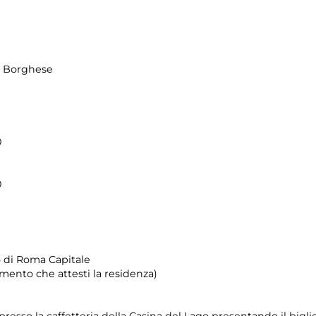
la Borghese
0
0
io di Roma Capitale
mento che attesti la residenza)