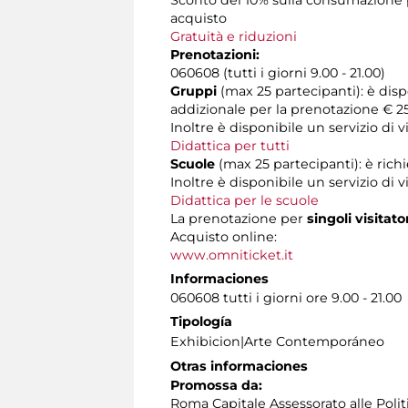
Sconto del 10% sulla consumazione pr
acquisto
Gratuità e riduzioni
Prenotazioni:
060608 (tutti i giorni 9.00 - 21.00)
Gruppi
(max 25 partecipanti): è dis
addizionale per la prenotazione € 25
Inoltre è disponibile un servizio di
Didattica per tutti
Scuole
(max 25 partecipanti): è rich
Inoltre è disponibile un servizio di 
Didattica per le scuole
La prenotazione per
singoli visitato
Acquisto online:
www.omniticket.it
Informaciones
060608 tutti i giorni ore 9.00 - 21.00
Tipología
Exhibicion|Arte Contemporáneo
Otras informaciones
Promossa da:
Roma Capitale Assessorato alle Polit