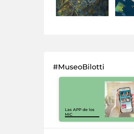
#MuseoBilotti
Las APP de los
MiC