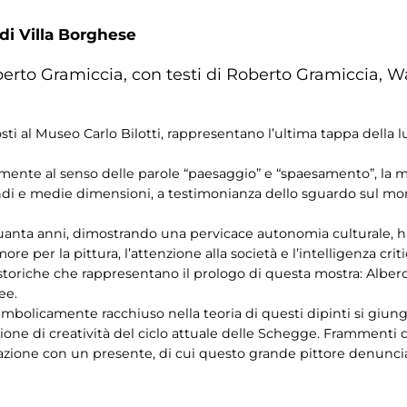
 di Villa Borghese
erto Gramiccia, con testi di Roberto Gramiccia, W
ti al Museo Carlo Bilotti, rappresentano l’ultima tappa della lu
mente al senso delle parole “paesaggio” e “spaesamento”, la 
ndi e medie dimensioni, a testimonianza dello sguardo sul mond
inquanta anni, dimostrando una pervicace autonomia culturale, 
more per la pittura, l’attenzione alla società e l’intelligenza cri
storiche che rappresentano il prologo di questa mostra: Albe
ee.
simbolicamente racchiuso nella teoria di questi dipinti si giun
sione di creatività del ciclo attuale delle Schegge. Framment
iliazione con un presente, di cui questo grande pittore denunc