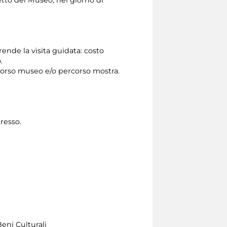
etto del Museo, nel giorno di
ende la visita guidata: costo
.
rcorso museo e/o percorso mostra.
gresso.
eni Culturali