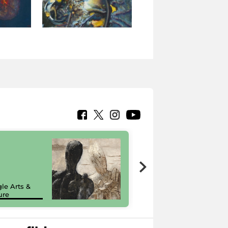
7 nuovi in-
painting tour
sulla piattaforma
le Arts &
Google Arts &
ure
Culture