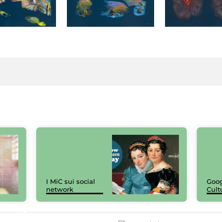
I MiC sui social
Goog
network
Cult