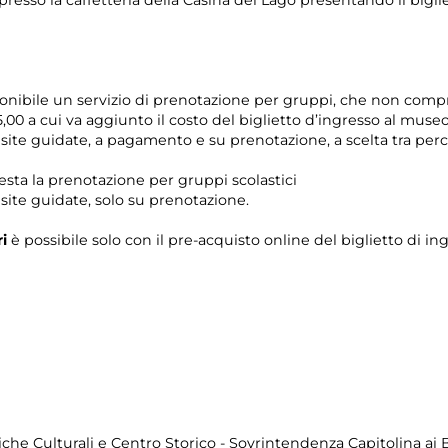
esso la caffetteria della Casina del Lago presentando il bigli
ponibile un servizio di prenotazione per gruppi, che non compr
,00 a cui va aggiunto il costo del biglietto d’ingresso al museo
 visite guidate, a pagamento e su prenotazione, a scelta tra pe
iesta la prenotazione per gruppi scolastici
visite guidate, solo su prenotazione.
ri
è possibile solo con il pre-acquisto online del biglietto di in
iche Culturali e Centro Storico - Sovrintendenza Capitolina ai B