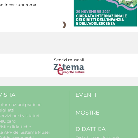
eiincomuneroma
Servizi museali
VISITA
EVENTI
Informazioni pratiche
iglietti
MOSTRE
ervizi per i visitatori
MIC card
isite didattiche
DIDATTICA
Le APP del Sistema Musei
Didattica per le scuole
Guide e cataloghi