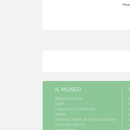
mus
IL MUSEO
Presentazione
Staff
B
Figura di Carlo Bilotti
S
Artisti
Sistema Musei di Roma Capitale
V
Carta dei servizi
Newsletter