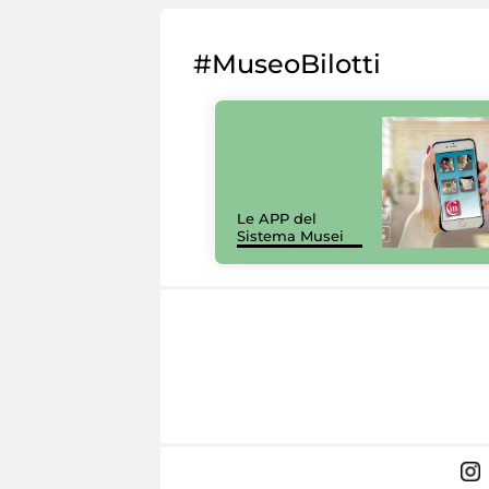
#MuseoBilotti
Le APP del
Sistema Musei