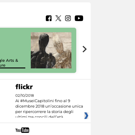
7 nuovi in-
painting tour
sulla piattaforma
le Arts &
Google Arts &
ure
Culture
02/10/2018
Ai #MuseiCapitolini fino al 9
dicembre 2018 un’occasione unica
per ripercorrere la storia degli
ultimi tre concili dell’età