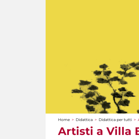
Home
>
Didattica
>
Didattica per tutti
>
Tu sei qui
Artisti a Vill