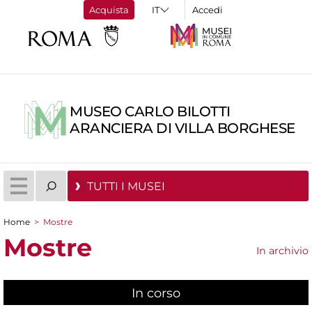
Acquista
Accedi
MUSEO CARLO BILOTTI
ARANCIERA DI VILLA BORGHESE
TUTTI I MUSEI
Home
>
Mostre
Tu sei qui
Mostre
In archivio
In corso
(scheda attiva)