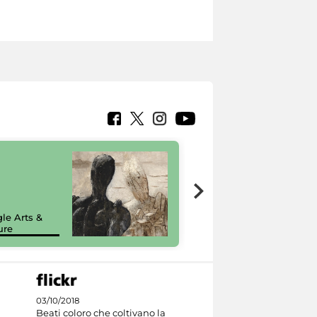
7 nuovi in-
painting tour
sulla piattaforma
le Arts &
Google Arts &
ure
Culture
03/10/2018
Beati coloro che coltivano la