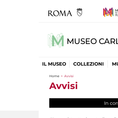
MUSEO CARL
IL MUSEO
COLLEZIONI
M
Home
>
Avvisi
Tu sei qui
Avvisi
In cor