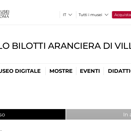
Tutti i musei
Acquist
O BILOTTI ARANCIERA DI VI
USEO DIGITALE
MOSTRE
EVENTI
DIDATT
so
(scheda attiva)
In 