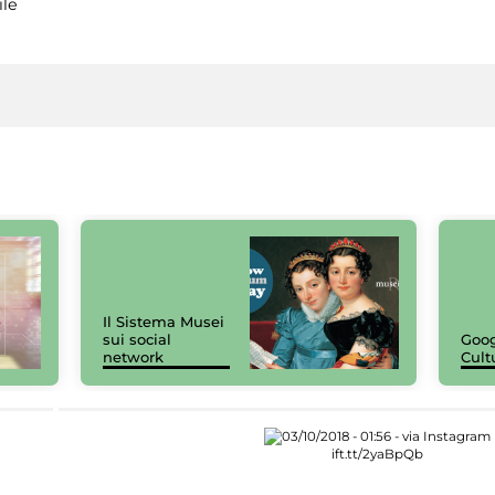
ile
Il Sistema Musei
sui social
Goog
network
Cult