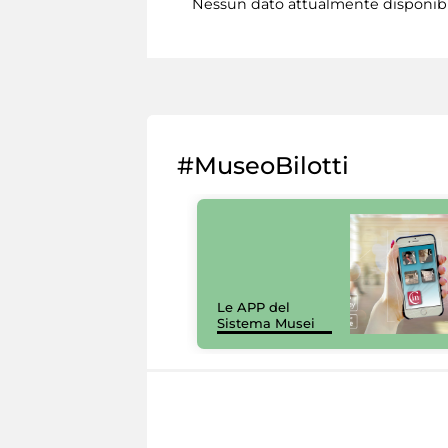
Nessun dato attualmente disponib
#MuseoBilotti
Le APP del
Sistema Musei