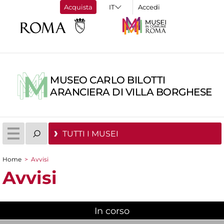
Acquista
Accedi
MUSEO CARLO BILOTTI
ARANCIERA DI VILLA BORGHESE
TUTTI I MUSEI
Home
>
Avvisi
Tu sei qui
Avvisi
In corso
(scheda attiva)