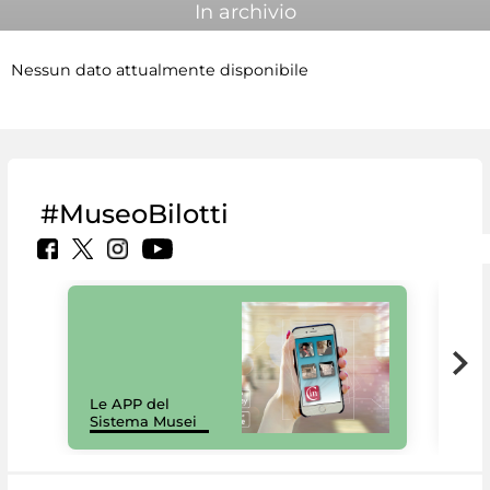
In archivio
Nessun dato attualmente disponibile
#MuseoBilotti
Il 
Le APP del
Mus
Sistema Musei
net