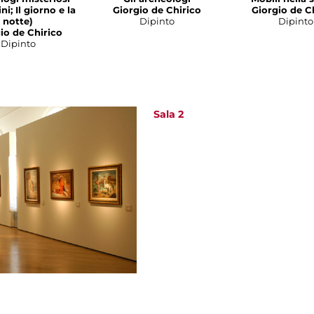
ni; Il giorno e la
Giorgio de Chirico
Giorgio de C
notte)
Dipinto
Dipinto
io de Chirico
Dipinto
Sala 2