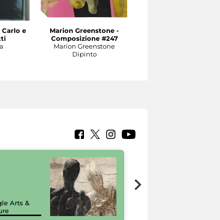
Carlo e
Marion Greenstone -
Marion Greenstone -
ti
Composizione #247
Homage to Magritte
a
Marion Greenstone
#240
Dipinto
Marion Greenstone
Dipinto
7 nuovi in-
painting tour
sulla piattaforma
le Arts &
Google Arts &
ure
Culture