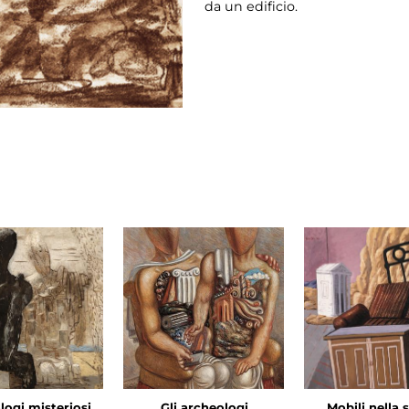
da un edificio.
logi misteriosi
Gli archeologi
Mobili nella 