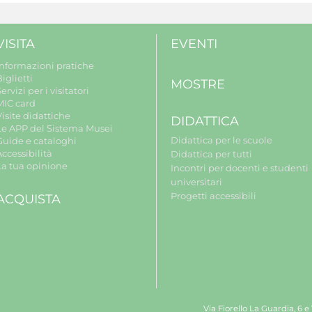
VISITA
EVENTI
Informazioni pratiche
iglietti
MOSTRE
ervizi per i visitatori
MIC card
isite didattiche
DIDATTICA
Le APP del Sistema Musei
Didattica per le scuole
Guide e cataloghi
ccessibilità
Didattica per tutti
La tua opinione
Incontri per docenti e studenti
universitari
Progetti accessibili
ACQUISTA
Via Fiorello La Guardia, 6 e