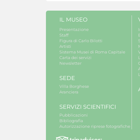
IL MUSEO
Presentazione
Staff
B
Figura di Carlo Bilotti
S
Artisti
Sistema Musei di Roma Capitale
V
Carta dei servizi
Newsletter
A
SEDE
Villa Borghese
Aranciera
SERVIZI SCIENTIFICI
Pubblicazioni
Bibliografia
Autorizzazione riprese fotografiche