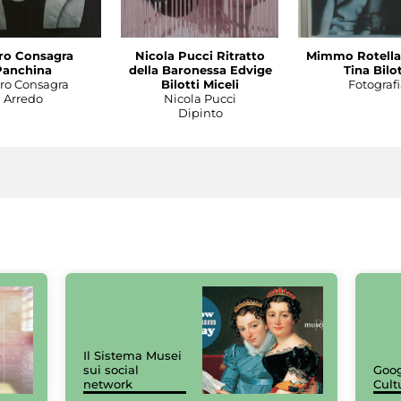
ro Consagra
Nicola Pucci Ritratto
Mimmo Rotella 
Panchina
della Baronessa Edvige
Tina Bilot
tro Consagra
Bilotti Miceli
Fotografi
Arredo
Nicola Pucci
Dipinto
Il Sistema Musei
sui social
Goog
network
Cult