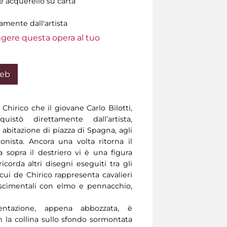
e acquerello su carta
amente dall'artista
ungere questa opera al tuo
Web
Chirico che il giovane Carlo Bilotti,
uistò direttamente dall’artista,
 abitazione di piazza di Spagna, agli
zionista. Ancora una volta ritorna il
 sopra il destriero vi è una figura
icorda altri disegni eseguiti tra gli
ui de Chirico rappresenta cavalieri
scimentali con elmo e pennacchio,
ntazione, appena abbozzata, è
 la collina sullo sfondo sormontata