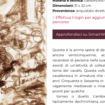
Materia e tecnica:
carboncino 
Dimensioni:
31 x 22 cm
Provenienza:
acquistato dirett
> Effettua il login per aggi
percorso
Approfondisci su Simart
Questa è la prima opera di de 
ancora venticinquenne, acq
recandosi di persona nella sua
esordi di un’attività di colle
tema del cavallo. Questa volta
cavalleresca in armatura che r
anni Cinquanta e Sessanta in c
vagamente medioevali o rina
pronti per qualche
torneo o duello. L’ambie
tipicamente dechirichiana, con