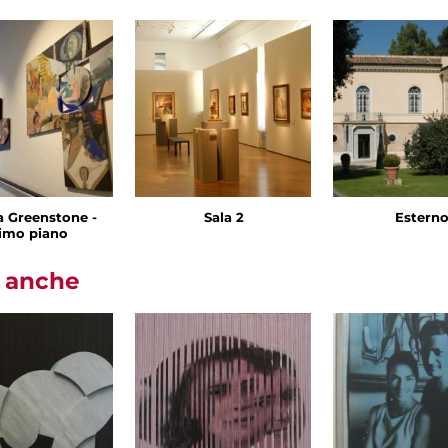
 Greenstone -
Sala 2
Estern
imo piano
i anche