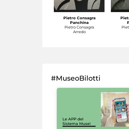
Pietro Consagra
Piet
Panchina
Pietro Consagra
Pie
Arredo
#MuseoBilotti
Le APP del
Sistema Musei