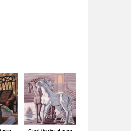
stanza
Cavalli in riva al mare
Cavaliere con due