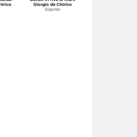
hirico
Giorgio de Chirico
personaggi antichi in ri
Dipinto
al mare
Giorgio de Chirico
Dipinto