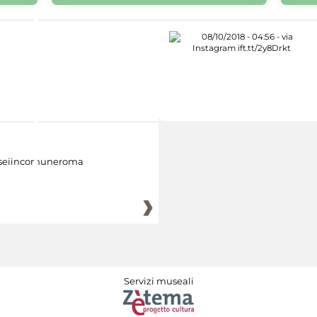
eiincomuneroma
Servizi museali