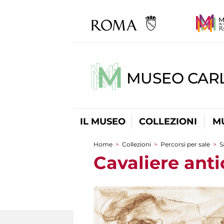
MUSEO CARL
IL MUSEO
COLLEZIONI
M
Home
>
Collezioni
>
Percorsi per sale
>
S
Tu sei qui
Cavaliere anti