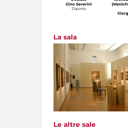
Gino Severini
(Manichi
Dipinto
Giorg
La sala
Le altre sale