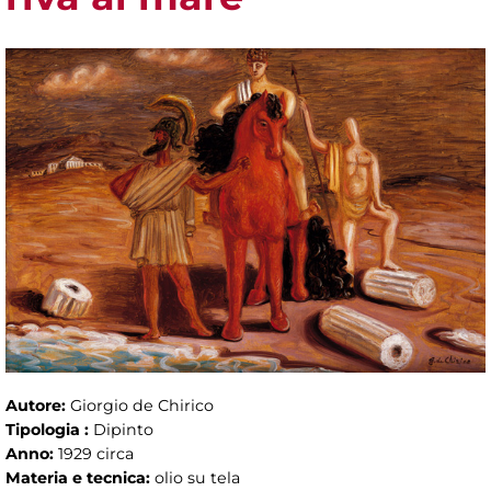
Autore:
Giorgio de Chirico
Tipologia :
Dipinto
Anno:
1929 circa
Materia e tecnica:
olio su tela