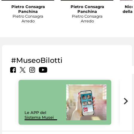
Pietro Consagra
Pietro Consagra
Nico
Panchina
Panchina
della
Pietro Consagra
Pietro Consagra
Arredo
Arredo
#MuseoBilotti
Il 
Le APP del
Mus
Sistema Musei
net