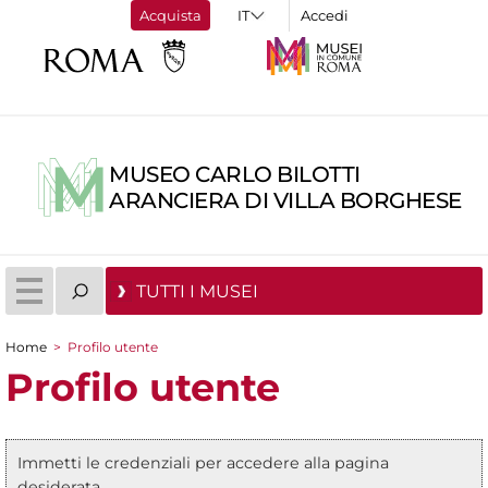
Acquista
Accedi
MUSEO CARLO BILOTTI
ARANCIERA DI VILLA BORGHESE
TUTTI I MUSEI
Home
>
Profilo utente
Tu sei qui
Profilo utente
Immetti le credenziali per accedere alla pagina
Messaggio di stato
desiderata.