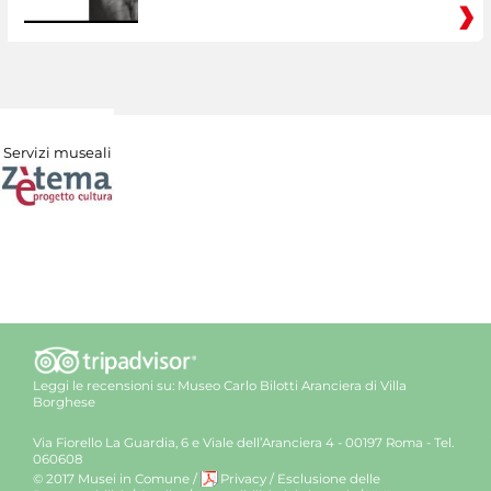
Servizi museali
Leggi le recensioni su:
Museo Carlo Bilotti Aranciera di Villa
Borghese
Via Fiorello La Guardia, 6 e Viale dell’Aranciera 4 - 00197 Roma - Tel.
060608
© 2017 Musei in Comune
/
Privacy
/
Esclusione delle