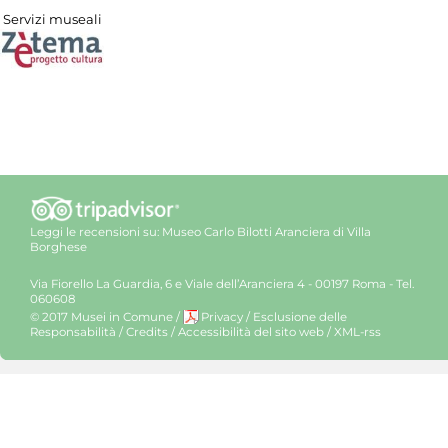
Servizi museali
Leggi le recensioni su:
Museo Carlo Bilotti Aranciera di Villa
Borghese
Via Fiorello La Guardia, 6 e Viale dell’Aranciera 4 - 00197 Roma - Tel.
060608
© 2017 Musei in Comune
/
Privacy
/
Esclusione delle
Responsabilità
/
Credits
/
Accessibilità del sito web
/
XML-rss