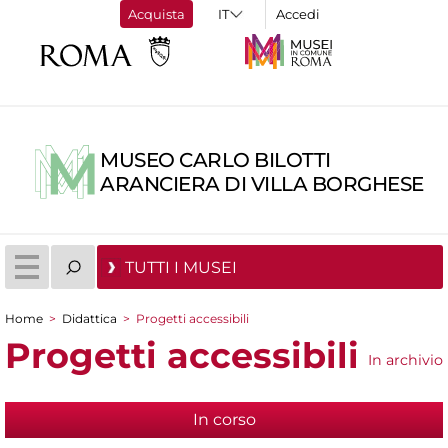
Acquista
Accedi
MUSEO CARLO BILOTTI
ARANCIERA DI VILLA BORGHESE
TUTTI I MUSEI
Home
>
Didattica
>
Progetti accessibili
Tu sei qui
Progetti accessibili
In archivio
In corso
(scheda attiva)