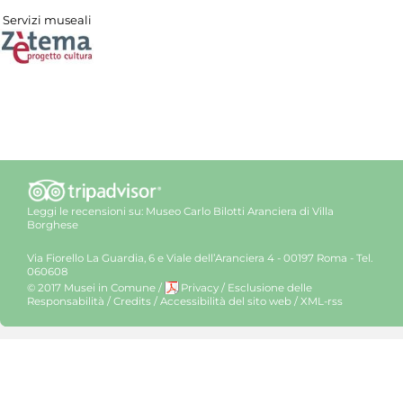
Servizi museali
Leggi le recensioni su:
Museo Carlo Bilotti Aranciera di Villa
Borghese
Via Fiorello La Guardia, 6 e Viale dell’Aranciera 4 - 00197 Roma - Tel.
060608
© 2017 Musei in Comune
/
Privacy
/
Esclusione delle
Responsabilità
/
Credits
/
Accessibilità del sito web
/
XML-rss