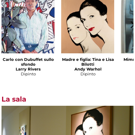
Carlo con Dubuffet sullo
Madre e figlia: Tina e Lisa
Mimmo
sfondo
Bilotti
Larry Rivers
Andy Warhol
Dipinto
Dipinto
La sala