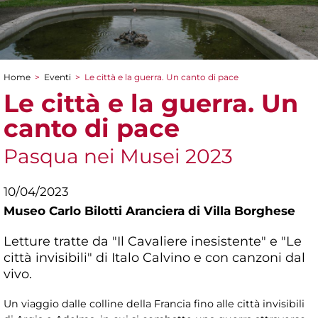
Home
>
Eventi
>
Le città e la guerra. Un canto di pace
Tu sei qui
Le città e la guerra. Un
canto di pace
Pasqua nei Musei 2023
10/04/2023
Museo Carlo Bilotti Aranciera di Villa Borghese
Letture tratte da "Il Cavaliere inesistente" e "Le
città invisibili" di Italo Calvino e con canzoni dal
vivo.
Un viaggio dalle colline della Francia fino alle città invisibili