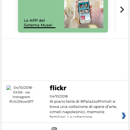
Il 
Le APP del
Mus
Sistema Musei
net
04/10/2018
Al piano terra di #PalazzoPrimoli si
trova una collezione di opere d’arte,
cimeli napoleonici, memorie
familiari. La collezione