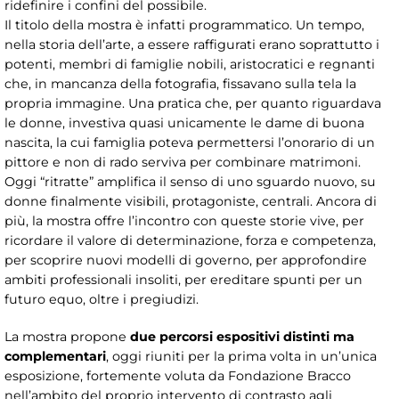
ridefinire i confini del possibile.
Il titolo della mostra è infatti programmatico. Un tempo,
nella storia dell’arte, a essere raffigurati erano soprattutto i
potenti, membri di famiglie nobili, aristocratici e regnanti
che, in mancanza della fotografia, fissavano sulla tela la
propria immagine. Una pratica che, per quanto riguardava
le donne, investiva quasi unicamente le dame di buona
nascita, la cui famiglia poteva permettersi l’onorario di un
pittore e non di rado serviva per combinare matrimoni.
Oggi “ritratte” amplifica il senso di uno sguardo nuovo, su
donne finalmente visibili, protagoniste, centrali. Ancora di
più, la mostra offre l’incontro con queste storie vive, per
ricordare il valore di determinazione, forza e competenza,
per scoprire nuovi modelli di governo, per approfondire
ambiti professionali insoliti, per ereditare spunti per un
futuro equo, oltre i pregiudizi.
La mostra propone
due percorsi espositivi distinti ma
complementari
, oggi riuniti per la prima volta in un’unica
esposizione, fortemente voluta da Fondazione Bracco
nell’ambito del proprio intervento di contrasto agli