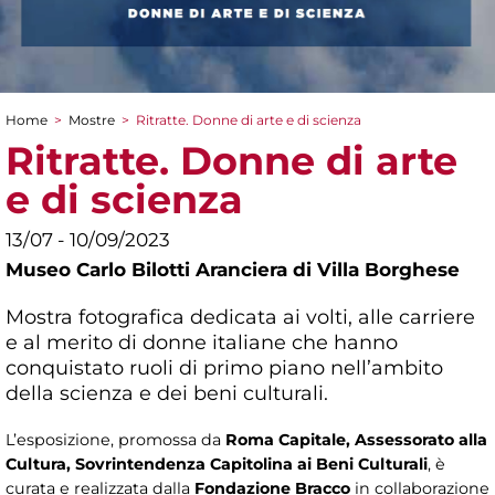
Home
>
Mostre
>
Ritratte. Donne di arte e di scienza
Tu sei qui
Ritratte. Donne di arte
e di scienza
13/07 - 10/09/2023
Museo Carlo Bilotti Aranciera di Villa Borghese
Mostra fotografica dedicata ai volti, alle carriere
e al merito di donne italiane che hanno
conquistato ruoli di primo piano nell’ambito
della scienza e dei beni culturali.
L’esposizione, promossa da
Roma Capitale, Assessorato alla
Cultura, Sovrintendenza Capitolina ai Beni Culturali
, è
curata e realizzata dalla
Fondazione Bracco
in collaborazione