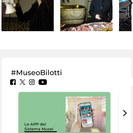
#MuseoBilotti
Il 
Le APP del
Mus
Sistema Musei
net