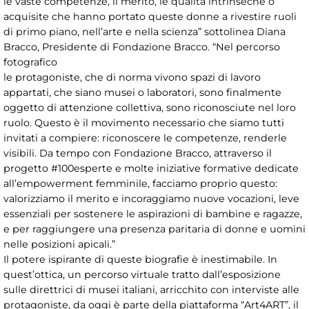
le vaste competenze, il merito, le qualità intrinseche o
acquisite che hanno portato queste donne a rivestire ruoli
di primo piano, nell’arte e nella scienza” sottolinea Diana
Bracco, Presidente di Fondazione Bracco. “Nel percorso
fotografico
le protagoniste, che di norma vivono spazi di lavoro
appartati, che siano musei o laboratori, sono finalmente
oggetto di attenzione collettiva, sono riconosciute nel loro
ruolo. Questo è il movimento necessario che siamo tutti
invitati a compiere: riconoscere le competenze, renderle
visibili. Da tempo con Fondazione Bracco, attraverso il
progetto #100esperte e molte iniziative formative dedicate
all’empowerment femminile, facciamo proprio questo:
valorizziamo il merito e incoraggiamo nuove vocazioni, leve
essenziali per sostenere le aspirazioni di bambine e ragazze,
e per raggiungere una presenza paritaria di donne e uomini
nelle posizioni apicali.”
Il potere ispirante di queste biografie è inestimabile. In
quest’ottica, un percorso virtuale tratto dall’esposizione
sulle direttrici di musei italiani, arricchito con interviste alle
protagoniste, da oggi è parte della piattaforma “Art4ART”, il