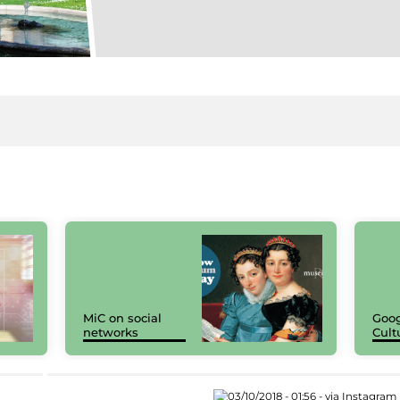
MiC on social
Goog
networks
Cult