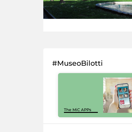
#MuseoBilotti
The MiC APPs