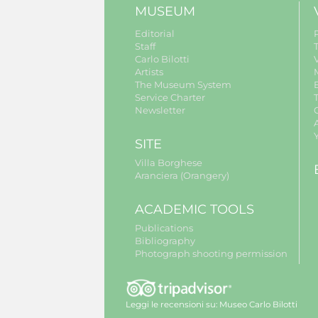
MUSEUM
Editorial
Staff
Carlo Bilotti
V
Artists
The Museum System
Service Charter
Newsletter
A
SITE
Villa Borghese
Aranciera (Orangery)
ACADEMIC TOOLS
Publications
Bibliography
Photograph shooting permission
Leggi le recensioni su:
Museo Carlo Bilotti