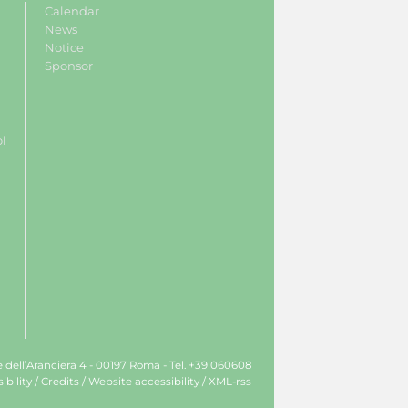
Calendar
News
Notice
Sponsor
ol
le dell’Aranciera 4 - 00197 Roma - Tel. +39 060608
ibility
/
Credits
/
Website accessibility
/
XML-rss