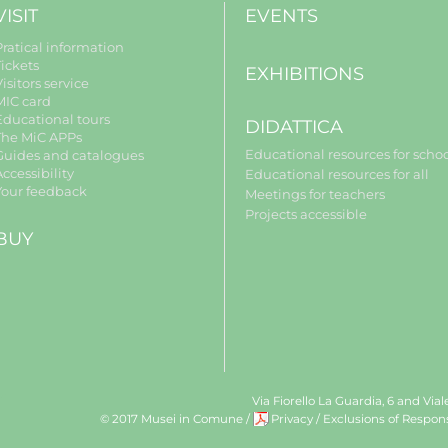
VISIT
EVENTS
Pratical information
Tickets
EXHIBITIONS
isitors service
MIC card
Educational tours
DIDATTICA
The MiC APPs
Educational resources for scho
Guides and catalogues
ccessibility
Educational resources for all
Your feedback
Meetings for teachers
Projects accessible
BUY
Via Fiorello La Guardia, 6 and Via
© 2017 Musei in Comune
/
Privacy
/
Exclusions of Respons