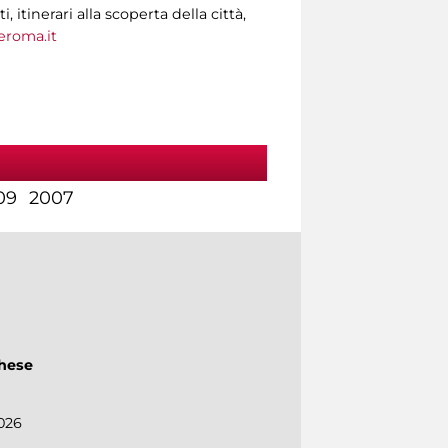
tinerari alla scoperta della città,
roma.it
09
2007
ghese
026