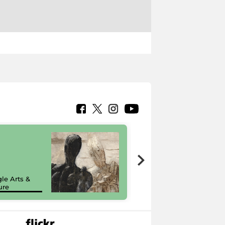
7 nuovi in-
painting tour
sulla piattaforma
le Arts &
Google Arts &
ure
Culture