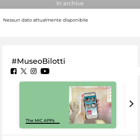
In archive
Nessun dato attualmente disponibile
#MuseoBilotti
MiC
The MiC APPs
net