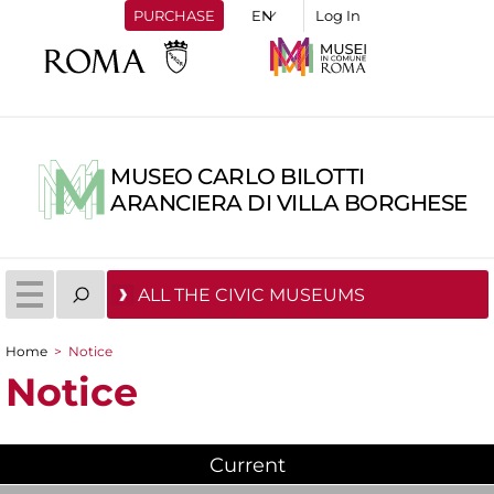
PURCHASE
Log In
MUSEO CARLO BILOTTI
ARANCIERA DI VILLA BORGHESE
ALL THE CIVIC MUSEUMS
Home
>
Notice
You are here
Notice
Current
(active tab)