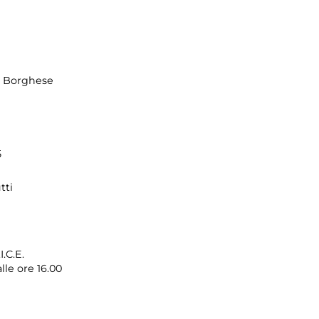
la Borghese
5
tti
I.C.E.
lle ore 16.00