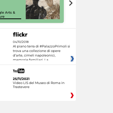
7 nuovi in-
painting tour
sulla piattaforma
le Arts &
Google Arts &
ure
Culture
04/10/2018
Al piano terra di #PalazzoPrimoli si
trova una collezione di opere
d’arte, cimeli napoleonici,
memorie familiari. La
25/11/2021
Video LIS del Museo di Roma in
Trastevere