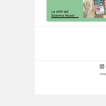
Le APP del
Sistema Musei
mus