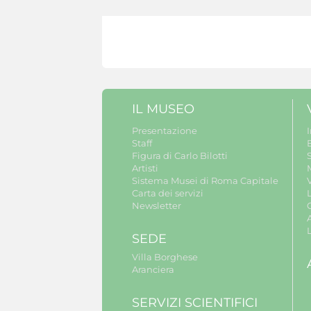
IL MUSEO
Presentazione
Staff
B
Figura di Carlo Bilotti
S
Artisti
Sistema Musei di Roma Capitale
V
Carta dei servizi
Newsletter
A
SEDE
Villa Borghese
Aranciera
SERVIZI SCIENTIFICI