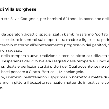
 di Villa Borghese
artista Silvia Codignola, per bambini 6-11 anni, in occasione del
e da operatori didattici specializzati, i bambini saranno “portat
e sculture incentrati sul rapporto tra madre e figlio, e tra pad
 cerchio materno all’allontanamento progressivo dai genitori, 
i un ragazzo.
della tempera a uovo, tradizionale tecnica pittorica utilizzata 
o. L’esperienza dal vivo svelerà i segreti della tempera all’uovo
ana, ideata e perfezionata dai pittori del Quattrocento; se ne son
, basti pensare a Giotto, Botticelli, Michelangelo.
opere, i bambini realizzeranno dapprima un bozzetto a matita di 
anno in pittura il bozzetto realizzato, mettendo in pratica le 
o.