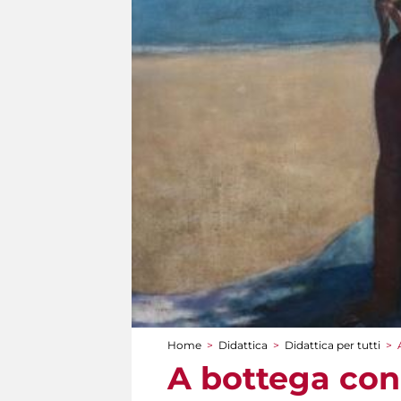
Home
>
Didattica
>
Didattica per tutti
>
Tu sei qui
A bottega con 