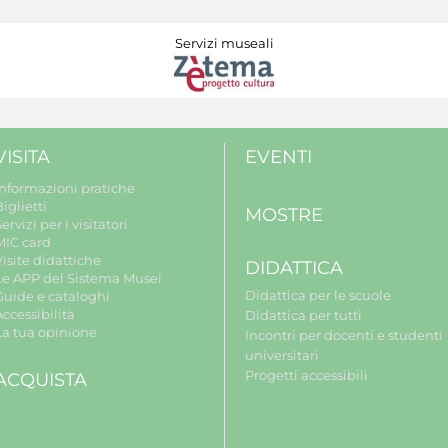
Servizi museali
VISITA
EVENTI
Informazioni pratiche
iglietti
MOSTRE
ervizi per i visitatori
MIC card
isite didattiche
DIDATTICA
Le APP del Sistema Musei
Didattica per le scuole
Guide e cataloghi
ccessibilità
Didattica per tutti
La tua opinione
Incontri per docenti e studenti
universitari
Progetti accessibili
ACQUISTA