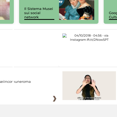
Il Sistema Musei
sui social
Goog
network
Cult
eiincomuneroma