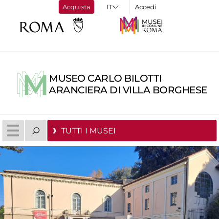
Acquista
Accedi
MUSEO CARLO BILOTTI
ARANCIERA DI VILLA BORGHESE
TUTTI I MUSEI