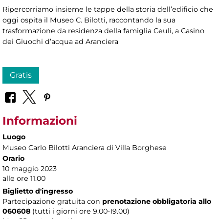
Ripercorriamo insieme le tappe della storia dell’edificio che
oggi ospita il Museo C. Bilotti, raccontando la sua
trasformazione da residenza della famiglia Ceuli, a Casino
dei Giuochi d’acqua ad Aranciera
Gratis
Informazioni
Luogo
Museo Carlo Bilotti Aranciera di Villa Borghese
Orario
10 maggio 2023
alle ore 11.00
Biglietto d'ingresso
Partecipazione gratuita con
prenotazione obbligatoria allo
060608
(tutti i giorni ore 9.00-19.00)