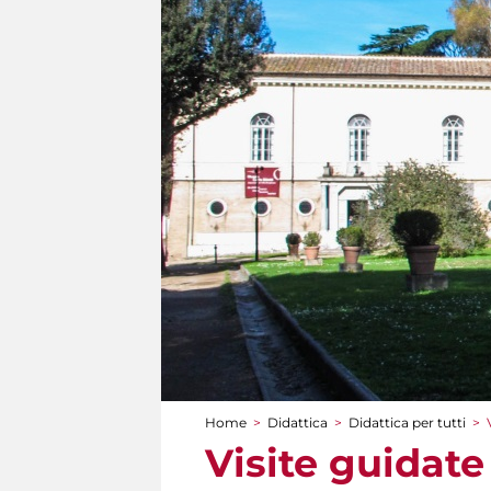
Home
>
Didattica
>
Didattica per tutti
>
Tu sei qui
Visite guidate