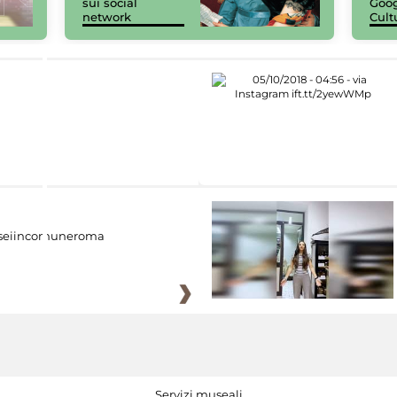
sui social
Goog
network
Cult
eiincomuneroma
Servizi museali