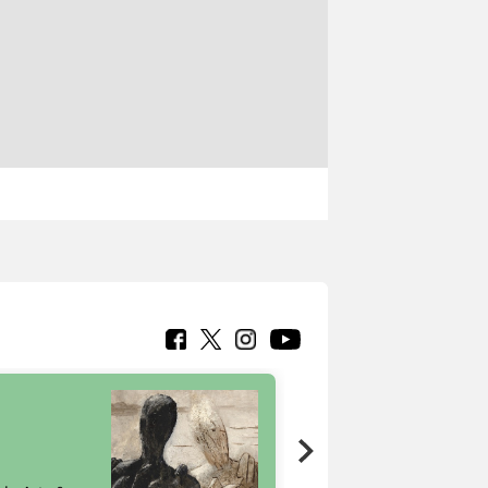
7 nuovi in-
painting tour
sulla piattaforma