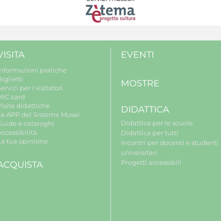
VISITA
EVENTI
Informazioni pratiche
iglietti
MOSTRE
ervizi per i visitatori
MIC card
isite didattiche
DIDATTICA
Le APP del Sistema Musei
Didattica per le scuole
Guide e cataloghi
ccessibilità
Didattica per tutti
La tua opinione
Incontri per docenti e studenti
universitari
Progetti accessibili
ACQUISTA