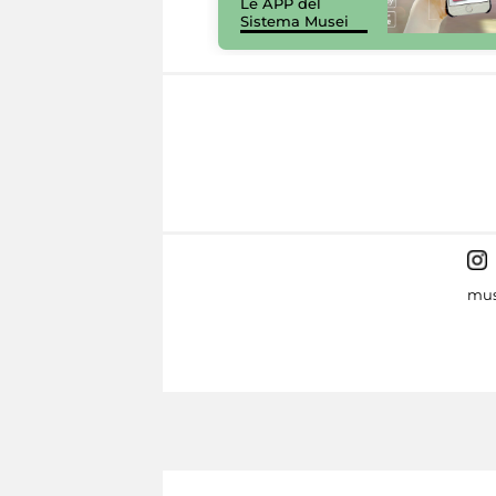
Le APP del
Sistema Musei
mus