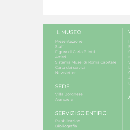
IL MUSEO
Presentazione
Staff
B
Figura di Carlo Bilotti
S
Artisti
Sistema Musei di Roma Capitale
V
Carta dei servizi
Newsletter
A
SEDE
Villa Borghese
Aranciera
SERVIZI SCIENTIFICI
Pubblicazioni
Bibliografia