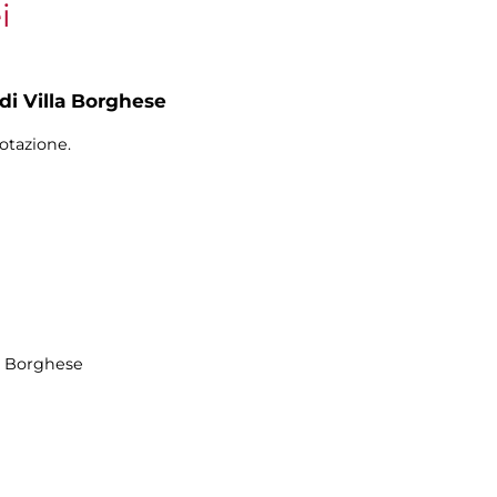
i
 di Villa Borghese
otazione.
la Borghese