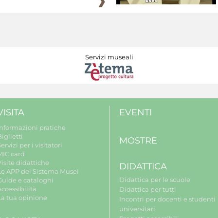
Servizi museali
VISITA
EVENTI
Informazioni pratiche
iglietti
MOSTRE
ervizi per i visitatori
MIC card
isite didattiche
DIDATTICA
Le APP del Sistema Musei
Didattica per le scuole
Guide e cataloghi
ccessibilità
Didattica per tutti
La tua opinione
Incontri per docenti e studenti
universitari