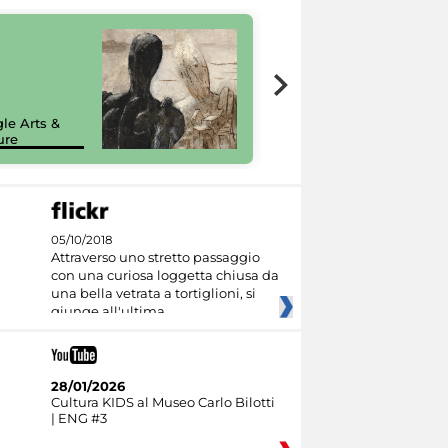
7 nuovi in-
painting tour
sulla piattaforma
le Arts &
Google Arts &
ure
Culture
05/10/2018
Attraverso uno stretto passaggio
con una curiosa loggetta chiusa da
una bella vetrata a tortiglioni, si
giunge all'ultima
28/01/2026
Cultura KIDS al Museo Carlo Bilotti
| ENG #3