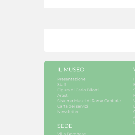
IL MUSEO
Presentazione
Staff
B
Figura di Carlo Bilotti
S
Artisti
Sistema Musei di Roma Capitale
V
Carta dei servizi
Newsletter
A
SEDE
Villa Borghese