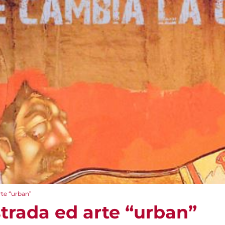
rte “urban”
strada ed arte “urban”