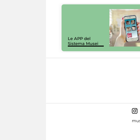
Le APP del
Sistema Musei
mus