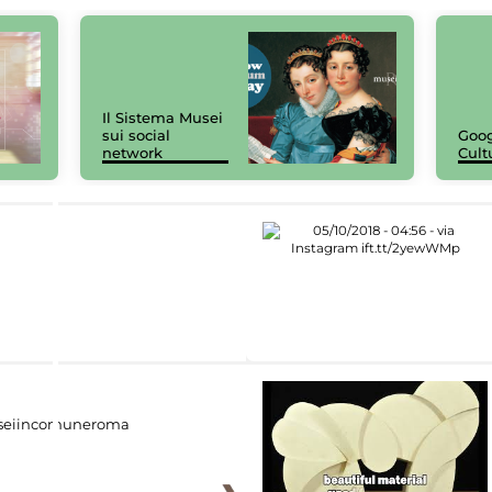
Il Sistema Musei
sui social
Goog
network
Cult
eiincomuneroma