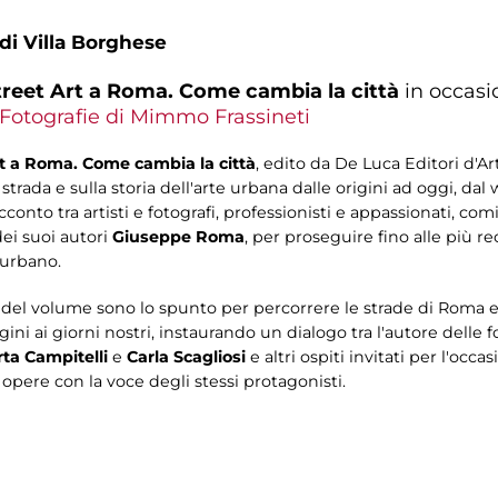
 di Villa Borghese
treet Art a Roma. Come cambia la città
in occasi
 Fotografie di Mimmo Frassineti
rt a Roma. Come cambia la città
, edito da De Luca Editori d'A
 strada e sulla storia dell'arte urbana dalle origini ad oggi, dal 
acconto tra artisti e fotografi, professionisti e appassionati, c
ei suoi autori
Giuseppe Roma
, per proseguire fino alle più r
 urbano.
e del volume sono lo spunto per percorrere le strade di Roma e
igini ai giorni nostri, instaurando un dialogo tra l'autore delle 
rta Campitelli
e
Carla Scagliosi
e altri ospiti invitati per l'occ
e opere con la voce degli stessi protagonisti.