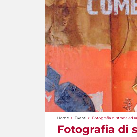
Home
>
Eventi
>
Fotografia di strada ed a
Tu sei qui
Fotografia di 