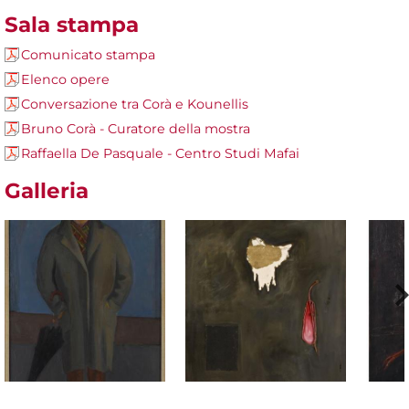
Sala stampa
Comunicato stampa
Elenco opere
Conversazione tra Corà e Kounellis
Bruno Corà - Curatore della mostra
Raffaella De Pasquale - Centro Studi Mafai
Galleria