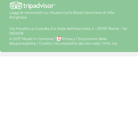
Leggi le recensioni su:
Museo Carlo Bilotti Aranciera di Villa
Borghese
Via Fiorello La Guardia, 6 e Viale dell’Aranciera 4 - 00197 Roma - Tel.
060608
© 2017 Musei in Comune
/
Privacy
/
Esclusione delle
Responsabilità
/
Credits
/
Accessibilità del sito web
/
XML-rss