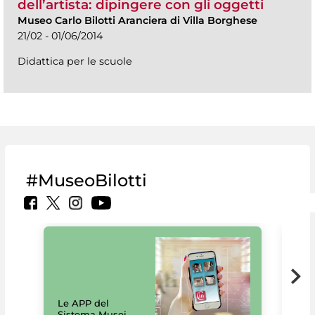
dell’artista: dipingere con gli oggetti
Museo Carlo Bilotti Aranciera di Villa Borghese
21/02 - 01/06/2014
Didattica per le scuole
#MuseoBilotti
Il 
Le APP del
Mus
Sistema Musei
net