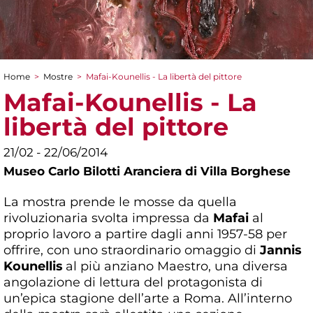
Home
>
Mostre
>
Mafai-Kounellis - La libertà del pittore
Tu sei qui
Mafai-Kounellis - La
libertà del pittore
21/02 - 22/06/2014
Museo Carlo Bilotti Aranciera di Villa Borghese
La mostra prende le mosse da quella
rivoluzionaria svolta impressa da
Mafai
al
proprio lavoro a partire dagli anni 1957-58 per
offrire, con uno straordinario omaggio di
Jannis
Kounellis
al più anziano Maestro, una diversa
angolazione di lettura del protagonista di
un’epica stagione dell’arte a Roma. All’interno