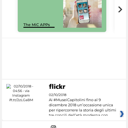
MiC
The MiC APPs
net
02/10/2018
Ai #MuseiCapitolini fino al 9
dicembre 2018 un’occasione unica
per ripercorrere la storia degli ultimi
tre concili dell’età moderna con