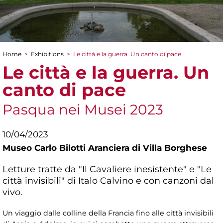
Home
>
Exhibitions
>
Le città e la guerra. Un canto di pace
You are here
Le città e la guerra. Un
canto di pace
Pasqua nei Musei 2023
10/04/2023
Museo Carlo Bilotti Aranciera di Villa Borghese
Letture tratte da "Il Cavaliere inesistente" e "Le
città invisibili" di Italo Calvino e con canzoni dal
vivo.
Un viaggio dalle colline della Francia fino alle città invisibili