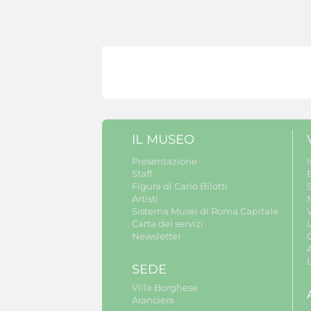
IL MUSEO
Presentazione
Staff
B
Figura di Carlo Bilotti
S
Artisti
Sistema Musei di Roma Capitale
V
Carta dei servizi
Newsletter
A
SEDE
Villa Borghese
Aranciera