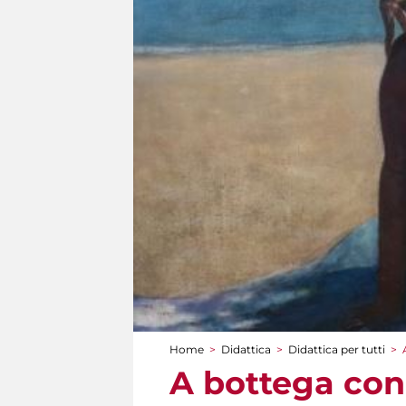
Home
>
Didattica
>
Didattica per tutti
>
Tu sei qui
A bottega con 