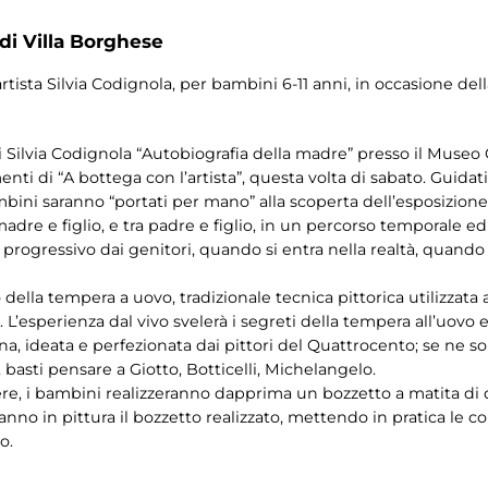
 di Villa Borghese
artista Silvia Codignola, per bambini 6-11 anni, in occasione del
 Silvia Codignola “Autobiografia della madre” presso il Museo Car
i di “A bottega con l’artista”, questa volta di sabato. Guidati 
bambini saranno “portati per mano” alla scoperta dell’esposizion
madre e figlio, e tra padre e figlio, in un percorso temporale e
progressivo dai genitori, quando si entra nella realtà, quand
della tempera a uovo, tradizionale tecnica pittorica utilizzata 
o. L’esperienza dal vivo svelerà i segreti della tempera all’uovo
ana, ideata e perfezionata dai pittori del Quattrocento; se ne son
, basti pensare a Giotto, Botticelli, Michelangelo.
opere, i bambini realizzeranno dapprima un bozzetto a matita di 
anno in pittura il bozzetto realizzato, mettendo in pratica le 
o.