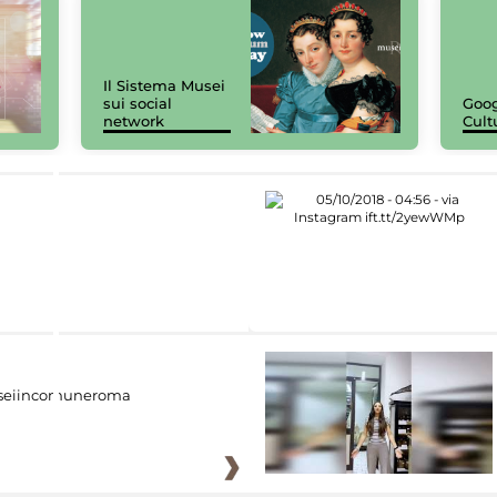
Il Sistema Musei
sui social
Goog
network
Cult
eiincomuneroma