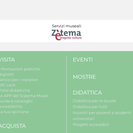
Servizi museali
VISITA
EVENTI
Informazioni pratiche
iglietti
MOSTRE
ervizi per i visitatori
MIC card
isite didattiche
DIDATTICA
Le APP del Sistema Musei
Didattica per le scuole
Guide e cataloghi
ccessibilità
Didattica per tutti
La tua opinione
Incontri per docenti e studenti
universitari
Progetti accessibili
ACQUISTA