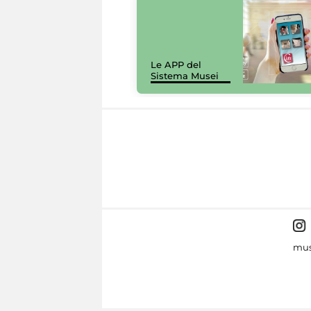
Le APP del
Sistema Musei
mus