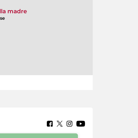
ella madre
ese