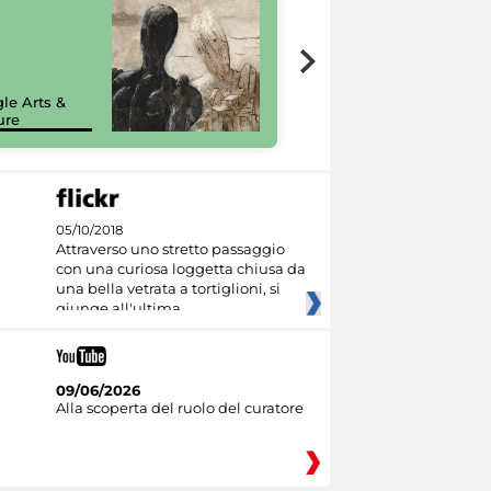
7 nuovi in-
painting tour
sulla piattaforma
le Arts &
Google Arts &
ure
Culture
05/10/2018
Attraverso uno stretto passaggio
con una curiosa loggetta chiusa da
una bella vetrata a tortiglioni, si
giunge all'ultima
09/06/2026
Alla scoperta del ruolo del curatore