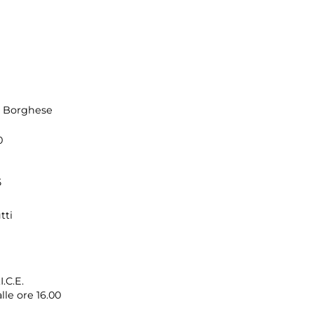
la Borghese
0
5
tti
I.C.E.
lle ore 16.00