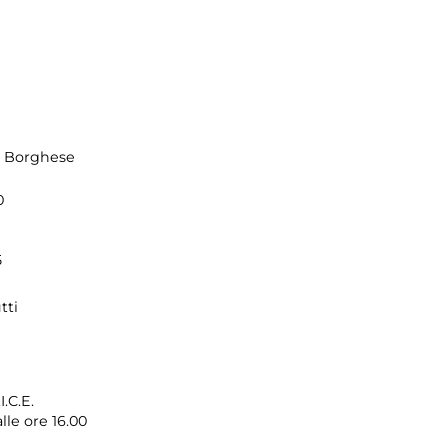
la Borghese
0
5
tti
I.C.E.
lle ore 16.00