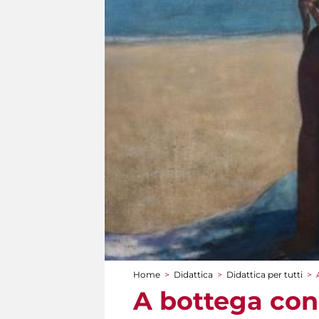
Home
>
Didattica
>
Didattica per tutti
>
Tu sei qui
A bottega con 