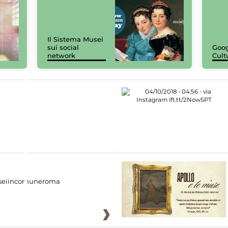
Il Sistema Musei
sui social
Goog
network
Cult
eiincomuneroma