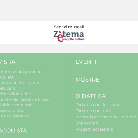
Servizi museali
VISITA
EVENTI
Informazioni pratiche
iglietti
MOSTRE
ervizi per i visitatori
MIC card
isite didattiche
DIDATTICA
Le APP del Sistema Musei
Didattica per le scuole
Guide e cataloghi
ccessibilità
Didattica per tutti
La tua opinione
Incontri per docenti e studenti
universitari
Progetti accessibili
ACQUISTA