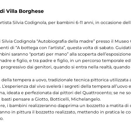
 di Villa Borghese
artista Silvia Codignola, per bambini 6-11 anni, in occasione del
 Silvia Codignola “Autobiografia della madre” presso il Museo Car
i di “A bottega con l’artista”, questa volta di sabato. Guidati 
bambini saranno “portati per mano” alla scoperta dell’esposizion
madre e figlio, e tra padre e figlio, in un percorso temporale e
progressivo dai genitori, quando si entra nella realtà, quand
della tempera a uovo, tradizionale tecnica pittorica utilizzata 
o. L’esperienza dal vivo svelerà i segreti della tempera all’uovo
ana, ideata e perfezionata dai pittori del Quattrocento; se ne son
, basti pensare a Giotto, Botticelli, Michelangelo.
opere, i bambini realizzeranno dapprima un bozzetto a matita di 
anno in pittura il bozzetto realizzato, mettendo in pratica le 
o.