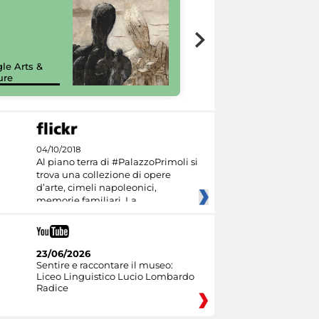
7 nuovi in-
painting tour
sulla piattaforma
le Arts &
Google Arts &
ure
Culture
04/10/2018
Al piano terra di #PalazzoPrimoli si
trova una collezione di opere
d’arte, cimeli napoleonici,
memorie familiari. La
23/06/2026
Sentire e raccontare il museo:
Liceo Linguistico Lucio Lombardo
Radice