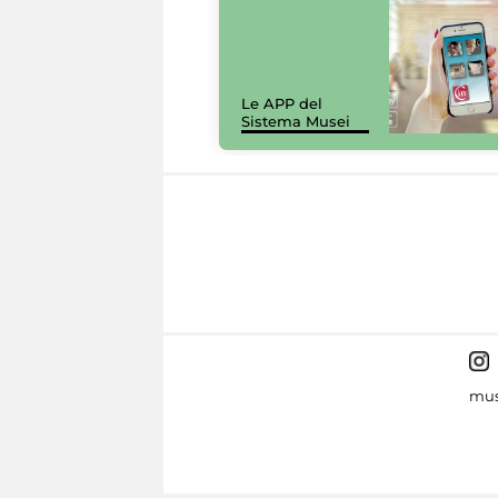
Le APP del
Sistema Musei
mus