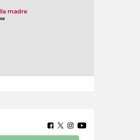
ella madre
ese