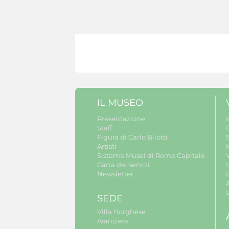
IL MUSEO
Presentazione
Staff
B
Figura di Carlo Bilotti
S
Artisti
Sistema Musei di Roma Capitale
V
Carta dei servizi
Newsletter
A
SEDE
Villa Borghese
Aranciera