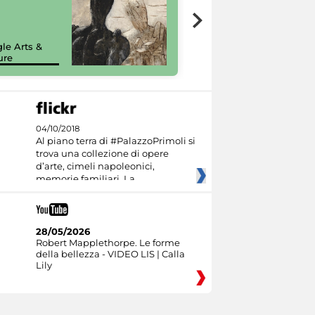
7 nuovi in-
painting tour
sulla piattaforma
le Arts &
Google Arts &
ure
Culture
04/10/2018
Al piano terra di #PalazzoPrimoli si
trova una collezione di opere
d’arte, cimeli napoleonici,
memorie familiari. La
28/05/2026
Robert Mapplethorpe. Le forme
della bellezza - VIDEO LIS | Calla
Lily