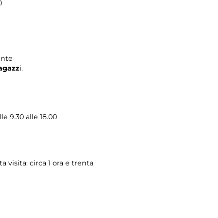
0
ente
ragazz
i.
le 9.30 alle 18.00
a visita: circa 1 ora e trenta