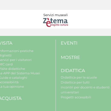
Servizi museali
VISITA
EVENTI
Informazioni pratiche
iglietti
MOSTRE
ervizi per i visitatori
MIC card
isite didattiche
DIDATTICA
Le APP del Sistema Musei
Didattica per le scuole
Guide e cataloghi
ccessibilità
Didattica per tutti
La tua opinione
Incontri per docenti e studenti
universitari
Progetti accessibili
ACQUISTA