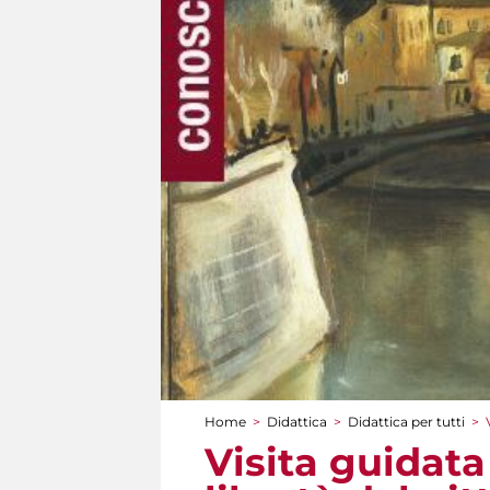
Home
>
Didattica
>
Didattica per tutti
>
Tu sei qui
Visita guidata