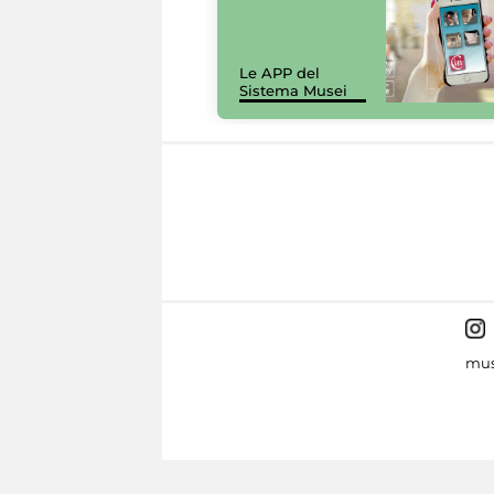
Le APP del
Sistema Musei
mus