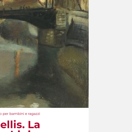
rio per bambini e ragazzi
llis. La