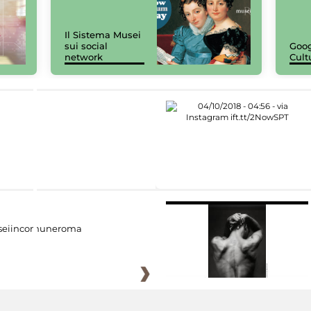
Il Sistema Musei
sui social
Goog
network
Cult
eiincomuneroma