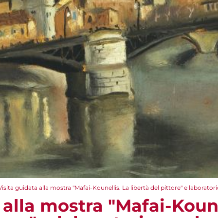
Visita guidata alla mostra "Mafai-Kounellis. La libertà del pittore" e laborato
 alla mostra "Mafai-Koune