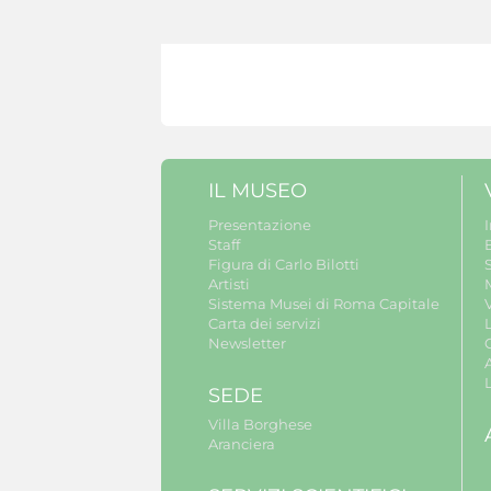
IL MUSEO
Presentazione
Staff
B
Figura di Carlo Bilotti
S
Artisti
Sistema Musei di Roma Capitale
V
Carta dei servizi
Newsletter
A
SEDE
Villa Borghese
Aranciera