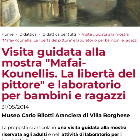
Home
>
Didattica
>
Didattica per tutti
>
Visita guidata alla mostra
Tu sei qui
"Mafai-Kounellis. La libertà del pittore" e laboratorio per bambini e ragazzi
Visita guidata alla
mostra "Mafai-
Kounellis. La libertà del
pittore" e laboratorio
per bambini e ragazzi
31/05/2014
Museo Carlo Bilotti Aranciera di Villa Borghese
La proposta si articola in
una visita guidata alla mostra
riservata agli adulti
e nell’
attività di laboratorio per i