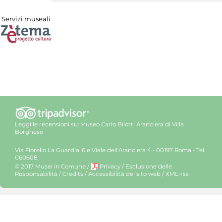
Servizi museali
Leggi le recensioni su:
Museo Carlo Bilotti Aranciera di Villa
Borghese
Via Fiorello La Guardia, 6 e Viale dell’Aranciera 4 - 00197 Roma - Tel.
060608
© 2017 Musei in Comune
/
Privacy
/
Esclusione delle
Responsabilità
/
Credits
/
Accessibilità del sito web
/
XML-rss