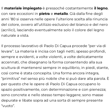
Il
materiale impiegato
è pressoché costantemente
il legno
,
con rare eccezioni in
pietra
e
metallo
. Già dalla fine degli
anni ’80 si osserva nelle opere l’ulteriore scelta alla rinuncia
del colore, ovvero all’utilizzo esclusivo del bianco e del nero
(acrilici), lasciando eventualmente solo il colore del legno
naturale a vista.
Il processo lavorativo di Paolo Di Capua procede “per via di
levare”. La materia è incisa con tagli netti, spesso profondi,
sempre e evidenti, a volte violenti, a volte delicatamente
accennati, che disegnano la forma consentendo alla sua
scultura di mantenersi sempre in equilibrio, in piedi, stante,
così come è stata concepita. Una forma ancora integra,
“primitiva” nel senso più nobile che si può dare alla parola. È
per questo che le opere di Paolo Di Capua occupano lo
spazio positivamente, con determinazione e con pienezza;
sono concrete e nello stesso tempo leggere; sono masse
depurate e libate sopra ad una sorta di sempre presente
“vuoto”.