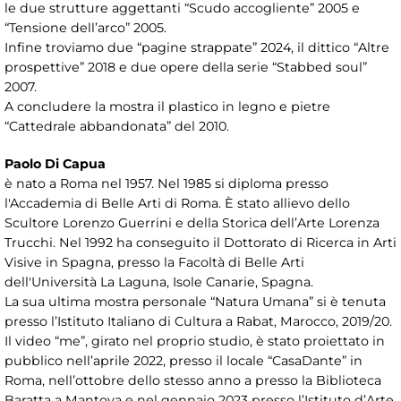
le due strutture aggettanti “Scudo accogliente” 2005 e
“Tensione dell’arco” 2005.
Infine troviamo due “pagine strappate” 2024, il dittico “Altre
prospettive” 2018 e due opere della serie “Stabbed soul”
2007.
A concludere la mostra il plastico in legno e pietre
“Cattedrale abbandonata” del 2010.
Paolo Di Capua
è nato a Roma nel 1957. Nel 1985 si diploma presso
l'Accademia di Belle Arti di Roma. È stato allievo dello
Scultore Lorenzo Guerrini e della Storica dell’Arte Lorenza
Trucchi. Nel 1992 ha conseguito il Dottorato di Ricerca in Arti
Visive in Spagna, presso la Facoltà di Belle Arti
dell'Università La Laguna, Isole Canarie, Spagna.
La sua ultima mostra personale “Natura Umana” si è tenuta
presso l’Istituto Italiano di Cultura a Rabat, Marocco, 2019/20.
Il video “me”, girato nel proprio studio, è stato proiettato in
pubblico nell’aprile 2022, presso il locale “CasaDante” in
Roma, nell’ottobre dello stesso anno a presso la Biblioteca
Baratta a Mantova e nel gennaio 2023 presso l’Istituto d’Arte