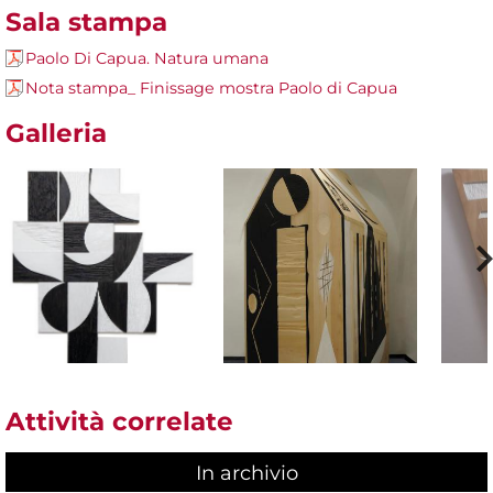
Sala stampa
Paolo Di Capua. Natura umana
Nota stampa_ Finissage mostra Paolo di Capua
Galleria
Attività correlate
In archivio