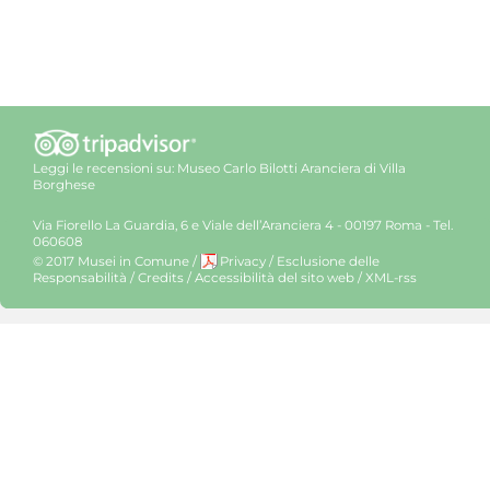
Leggi le recensioni su:
Museo Carlo Bilotti Aranciera di Villa
Borghese
Via Fiorello La Guardia, 6 e Viale dell’Aranciera 4 - 00197 Roma - Tel.
060608
© 2017 Musei in Comune
/
Privacy
/
Esclusione delle
Responsabilità
/
Credits
/
Accessibilità del sito web
/
XML-rss