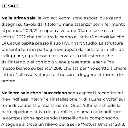
LE SALE
Nella prima sala
, la Project Room, sono esposti due grandi
disegni su tavola dal titolo “Umana assenza” con riferimento
al periodo 2019/21 e l’opera a volume “Come fosse casa
vostra” 2022 che tra l’altro fa cenno all’attività espositiva che
Di Capua ospita presso il suo Hyunnart Studio. La struttura
presenta temi in parte già sviluppati dall’artista e in altri da
sviluppare, e può essere osservata sia dall’esterno che
dall’interno. Nel corridoio viene presentata la serie “ho
messo bianco su bianco” 2018 che sta per “ho scritto a chiare
lettere”; all’osservatore sta il riuscire a leggere attraverso le
ombre.
Nelle tre sale che si succedono
sono esposti i recentissimi
rilevi “Riflessi interni” e l’installazione “+ di 1 Luna x Volta” sui
temi di volubilità e ribaltamento. Quest’ultima richiede la
partecipazione attiva del pubblico, chiamato a ‘modificare’
la composizione spostando i tasselli che la compongono.
A seguire si trova un rilievo della serie “Natura Umana” 2018,