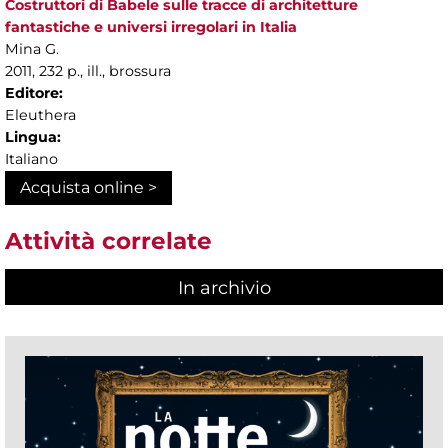
Costruttori di Babele sulle tracce di architetture
fantastiche e universi irregolari in Italia
Mina G.
2011, 232 p., ill., brossura
Editore:
Eleuthera
Lingua:
Italiano
Acquista online >
Attività correlate
In archivio