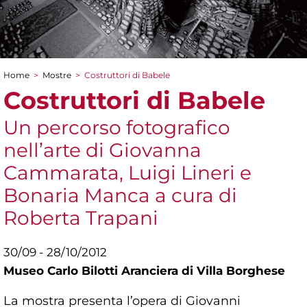
Home
>
Mostre
>
Costruttori di Babele
Tu sei qui
Costruttori di Babele
Un percorso fotografico
nell’arte di Giovanna
Cammarata, Luigi Lineri e
Bonaria Manca a cura di
Roberta Trapani
30/09 - 28/10/2012
Museo Carlo Bilotti Aranciera di Villa Borghese
La mostra presenta l’opera di Giovanni