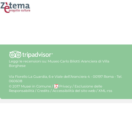
Leggi le recensioni su:
Museo Carlo Bilotti Aranciera di Villa
Borghese
Via Fiorello La Guardia, 6 e Viale dell’Aranciera 4 - 00197 Roma - Tel.
060608
© 2017 Musei in Comune
/
Privacy
/
Esclusione delle
Responsabilità
/
Credits
/
Accessibilità del sito web
/
XML-rss