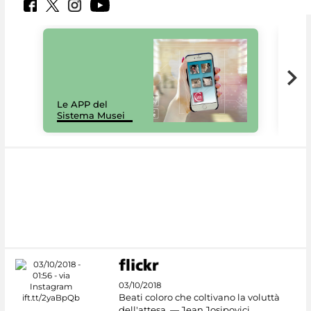
Il 
Le APP del
Mus
Sistema Musei
net
03/10/2018
Beati coloro che coltivano la voluttà
dell'attesa. — Jean Josipovici