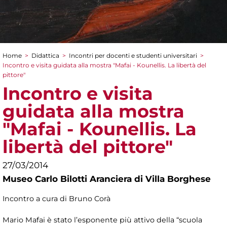
Home
>
Didattica
>
Incontri per docenti e studenti universitari
>
Tu sei qui
Incontro e visita guidata alla mostra "Mafai - Kounellis. La libertà del
pittore"
Incontro e visita
guidata alla mostra
"Mafai - Kounellis. La
libertà del pittore"
27/03/2014
Museo Carlo Bilotti Aranciera di Villa Borghese
Incontro a cura di Bruno Corà
Mario Mafai è stato l’esponente più attivo della “scuola