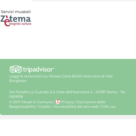
Servizi museali
Leggi le recensioni su:
Museo Carlo Bilotti Aranciera di Villa
Borghese
Via Fiorello La Guardia, 6 e Viale dell’Aranciera 4 - 00197 Roma - Tel.
060608
© 2017 Musei in Comune
/
Privacy
/
Esclusione delle
Responsabilità
/
Credits
/
Accessibilità del sito web
/
XML-rss