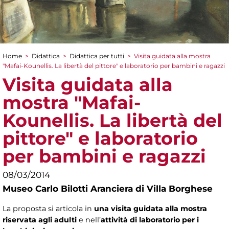
Home
>
Didattica
>
Didattica per tutti
>
Visita guidata alla mostra
Tu sei qui
"Mafai-Kounellis. La libertà del pittore" e laboratorio per bambini e ragazzi
Visita guidata alla
mostra "Mafai-
Kounellis. La libertà del
pittore" e laboratorio
per bambini e ragazzi
08/03/2014
Museo Carlo Bilotti Aranciera di Villa Borghese
La proposta si articola in
una visita guidata alla mostra
riservata agli adulti
e nell’
attività di laboratorio per i